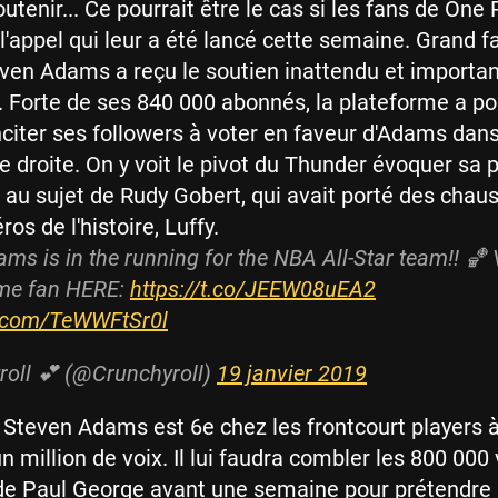
utenir... Ce pourrait être le cas si les fans de One
l'appel qui leur a été lancé cette semaine. Grand f
en Adams a reçu le soutien inattendu et importan
. Forte de ses 840 000 abonnés, la plateforme a p
nciter ses followers à voter en faveur d'Adams dans
ne droite. On y voit le pivot du Thunder évoquer sa 
r au sujet de Rudy Gobert, qui avait porté des chau
éros de l'histoire, Luffy.
ms is in the running for the NBA All-Star team!! 🏀 
ime fan HERE:
https://t.co/JEEW08uEA2
er.com/TeWWFtSr0l
roll 💕 (@Crunchyroll)
19 janvier 2019
, Steven Adams est 6e chez les frontcourt players à
n million de voix. Il lui faudra combler les 800 000
 de Paul George avant une semaine pour prétendre