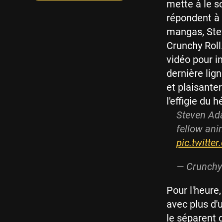
mette à le so
répondent à 
mangas, Stev
Crunchy Roll
vidéo pour i
dernière lig
et plaisante
l'effigie du h
Steven Ada
fellow an
pic.twitt
— Crunchy
Pour l'heure
avec plus d'u
le séparent