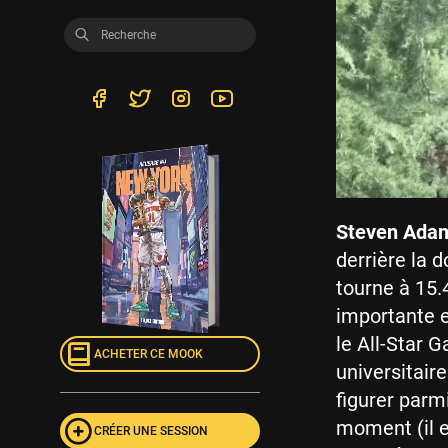
Steven Ada
derrière la 
tourne à 15.
importante e
le All-Star 
ACHETER CE MOOK
universitair
figurer parmi
moment (il e
CRÉER UNE SESSION