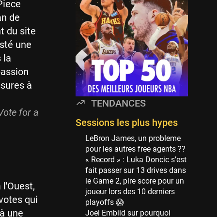
Minnesota Timberwolves
 Piece
114 sessions
an de
Golden State Warriors
t du site
113 sessions
osté une
Denver Nuggets
 la
106 sessions
passion
WNBA
ssures à
97 sessions
TENDANCES
Philadelphia Sixers
Vote for a
89 sessions
Sessions les plus hypes
Milwaukee Bucks
LeBron James, un probleme
82 sessions
pour les autres free agents ??
« Record » : Luka Doncic s’est
Hoop Culture
fait passer sur 13 drives dans
73 sessions
le Game 2, pire score pour un
 l'Ouest,
Oklahoma City Thunder
joueur lors des 10 derniers
 votes qui
69 sessions
playoffs 😱
 à une
Joel Embiid sur pourquoi