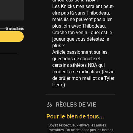
Memphis Grizzlies
Les Knicks n’en seraient peut-
39 sessions
être pas là sans Thibodeau,
Cleveland Cavaliers
mais ils ne peuvent pas aller
38 sessions
plus loin avec Thibodeau.
0 réactions
Crache ton venin : quel est le
Orlando Magic
joueur que vous détestez le
36 sessions
plus ?
Euroleague
Article passionnant sur les
34 sessions
questions de société et
certains athlètes NBA qui
Charlotte Hornets
tendent à se radicaliser (envie
32 sessions
de brûler mon maillot de Tyler
Houston Rockets
Herro)
31 sessions
Washington Wizards
RÈGLES DE VIE
29 sessions
Pour le bien de tous...
Portland Trail Blazers
27 sessions
Soyez respectueux envers les autres
membres. On ne dépasse pas les bornes