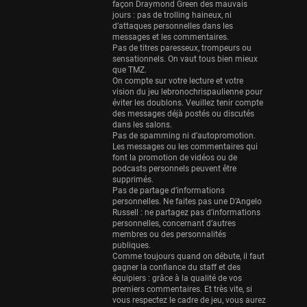
Eurobasket
façon Draymond Green des mauvais
25 sessions
jours : pas de trolling haineux, ni
d’attaques personnelles dans les
messages et les commentaires.
Detroit Pistons
Pas de titres paresseux, trompeurs ou
25 sessions
sensationnels. On vaut tous bien mieux
que TMZ.
Brooklyn Nets
On compte sur votre lecture et votre
24 sessions
vision du jeu lebronochrispaulienne pour
éviter les doublons. Veuillez tenir compte
des messages déjà postés ou discutés
Sacramento Kings
dans les salons.
24 sessions
Pas de spamming ni d’autopromotion.
Les messages ou les commentaires qui
Utah Jazz
font la promotion de vidéos ou de
22 sessions
podcasts personnels peuvent être
supprimés.
Pas de partage d’informations
Toronto Raptors
personnelles. Ne faites pas une D’Angelo
18 sessions
Russell : ne partagez pas d’informations
personnelles, concernant d’autres
REVERSE
membres ou des personnalités
11 sessions
publiques.
Comme toujours quand on débute, il faut
Bleues
gagner la confiance du staff et des
équipiers : grâce à la qualité de vos
0 sessions
premiers commentaires. Et très vite, si
vous respectez le cadre de jeu, vous aurez