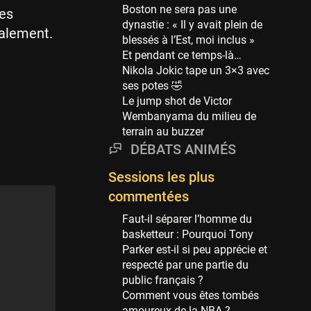
Phoenix Suns
Boston ne sera pas une
les
69 sessions
dynastie : « Il y avait plein de
galement.
blessés à l’Est, moi inclus »
Miami Heat
Et pendant ce temps-là…
63 sessions
Nikola Jokic tape un 3×3 avec
Los Angeles Clippers
ses potes 🤣
61 sessions
Le jump shot de Victor
Wembanyama du milieu de
Indiana Pacers
terrain au buzzer
53 sessions
DÉBATS ANIMÉS
New Orleans Pelicans
53 sessions
Sessions les plus
commentées
Jeux Olympiques
52 sessions
Faut-il séparer l’homme du
basketteur : Pourquoi Tony
Atlanta Hawks
Parker est-il si peu apprécie et
45 sessions
respecté par une partie du
Chicago Bulls
public français ?
41 sessions
Comment vous êtes tombés
amoureux de la NBA ?