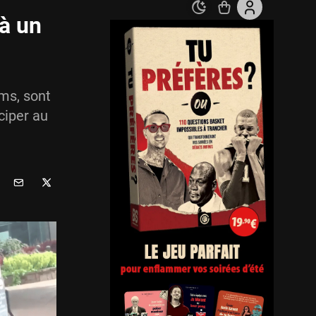
à un
ms, sont
ciper au