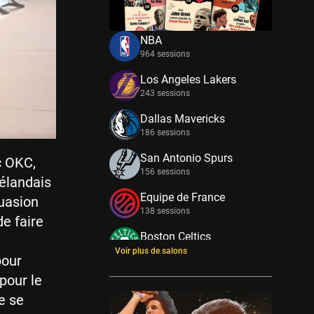
NBA
964 sessions
Los Angeles Lakers
243 sessions
Dallas Mavericks
186 sessions
San Antonio Spurs
c OKC,
156 sessions
élandais
Equipe de France
suasion
138 sessions
e faire
Boston Celtics
133 sessions
Voir plus de salons
pour
New York Knicks
 pour le
114 sessions
e se