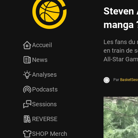
Steven 
manga 
Les fans du 
Accueil
en train de 
All-Star Gam
News
Analyses
Par
BasketSes
Podcasts
Sessions
REVERSE
SHOP Merch