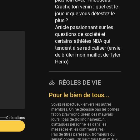
Memphis Grizzlies
Crache ton venin : quel est le
39 sessions
joueur que vous détestez le
Cleveland Cavaliers
plus ?
38 sessions
Article passionnant sur les
questions de société et
Orlando Magic
certains athlètes NBA qui
36 sessions
tendent à se radicaliser (envie
Euroleague
de brûler mon maillot de Tyler
34 sessions
Herro)
Charlotte Hornets
32 sessions
RÈGLES DE VIE
Houston Rockets
Pour le bien de tous...
31 sessions
Soyez respectueux envers les autres
Washington Wizards
membres. On ne dépasse pas les bornes
29 sessions
façon Draymond Green des mauvais
0 réactions
jours : pas de trolling haineux, ni
Portland Trail Blazers
d’attaques personnelles dans les
27 sessions
messages et les commentaires.
Pas de titres paresseux, trompeurs ou
sensationnels. On vaut tous bien mieux