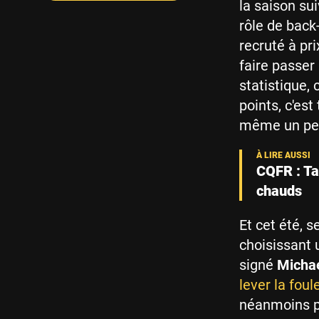
la saison su
rôle de back
recruté à pr
faire passer
statistique, 
points, c'est
même un peu
CQFR : Ta
chauds
Et cet été, s
choisissant 
signé
Micha
lever la foul
néanmoins pa