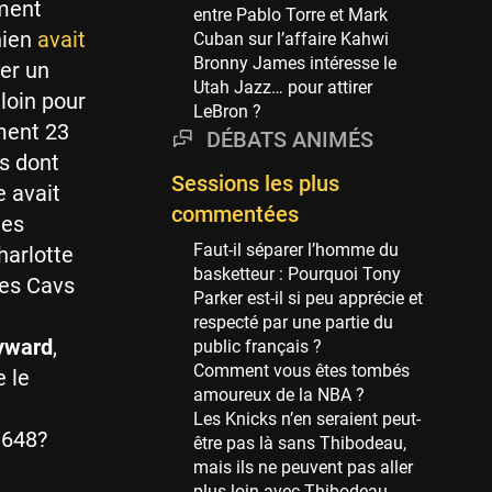
Phoenix Suns
ement
entre Pablo Torre et Mark
69 sessions
nien
avait
Cuban sur l’affaire Kahwi
Bronny James intéresse le
Miami Heat
er un
Utah Jazz… pour attirer
63 sessions
 loin pour
LeBron ?
Los Angeles Clippers
ment 23
DÉBATS ANIMÉS
61 sessions
es dont
Sessions les plus
Indiana Pacers
e avait
53 sessions
commentées
ues
New Orleans Pelicans
Faut-il séparer l’homme du
harlotte
53 sessions
basketteur : Pourquoi Tony
les Cavs
Parker est-il si peu apprécie et
Jeux Olympiques
respecté par une partie du
52 sessions
yward
,
public français ?
Comment vous êtes tombés
Atlanta Hawks
 le
amoureux de la NBA ?
45 sessions
Les Knicks n’en seraient peut-
Chicago Bulls
3648?
être pas là sans Thibodeau,
41 sessions
mais ils ne peuvent pas aller
plus loin avec Thibodeau.