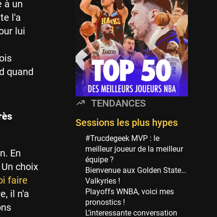
Minnesota Timberwolves
é à un
114 sessions
e l'a
Golden State Warriors
our lui
113 sessions
Denver Nuggets
ois
106 sessions
end quand
WNBA
97 sessions
TENDANCES
Philadelphia Sixers
rès
89 sessions
Sessions les plus hypes
Milwaukee Bucks
#Trucdegeek MVP : le
82 sessions
meilleur joueur de la meilleur
n. En
équipe ?
Hoop Culture
. Un choix
Bienvenue aux Golden State…
73 sessions
i faire
Valkyries !
Oklahoma City Thunder
Playoffs WNBA, voici mes
 il n'a
69 sessions
pronostics !
ons
L’interessante conversation