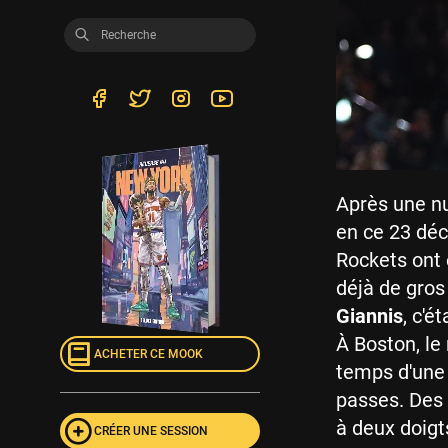
Après une nu
en ce 23 dé
Rockets ont 
déjà de gros
Giannis
, c'é
À Boston, le 
ACHETER CE MOOK
temps d'une 
passes. Des c
à deux doigt
CRÉER UNE SESSION