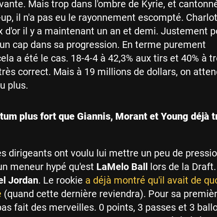
ivante. Mais trop dans l'ombre de Kyrie, et cantonn
-up, il n'a pas eu le rayonnement escompté. Charlott
ix d'or il y a maintenant un an et demi. Justement p
 un cap dans sa progression. En terme purement
cela a été le cas. 18-4-4 à 42,3% aux tirs et 40% à tr
 très correct. Mais à 19 millions de dollars, on att
 plus.
tum plus fort que Giannis, Morant et Young déjà t
es dirigeants ont voulu lui mettre un peu de pressio
un meneur hypé qu'est
LaMelo Ball
lors de la Draft
el Jordan
. Le rookie
a déjà montré qu'il avait de quo
e
(quand cette dernière reviendra). Pour sa première,
s fait des merveilles. 0 points, 3 passes et 3 ball