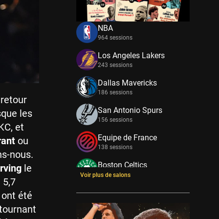
NBA
964 sessions
Los Angeles Lakers
243 sessions
Dallas Mavericks
186 sessions
 retour
San Antonio Spurs
sque les
156 sessions
KC, et
Equipe de France
rant
ou
138 sessions
ns-nous.
Boston Celtics
Irving
le
133 sessions
Voir plus de salons
 5,7
New York Knicks
 ont été
114 sessions
 tournant