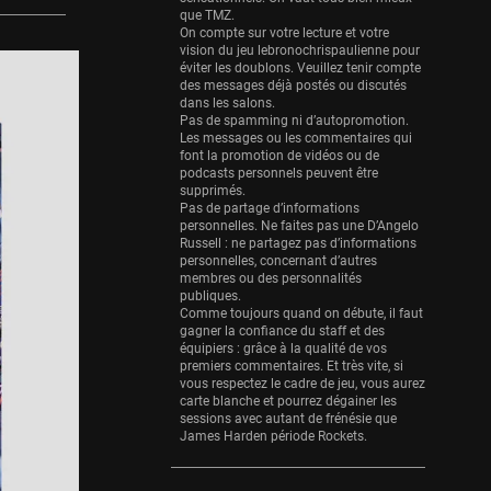
Eurobasket
que TMZ.
25 sessions
On compte sur votre lecture et votre
vision du jeu lebronochrispaulienne pour
Detroit Pistons
éviter les doublons. Veuillez tenir compte
25 sessions
des messages déjà postés ou discutés
dans les salons.
Pas de spamming ni d’autopromotion.
Brooklyn Nets
Les messages ou les commentaires qui
24 sessions
font la promotion de vidéos ou de
podcasts personnels peuvent être
Sacramento Kings
supprimés.
24 sessions
Pas de partage d’informations
personnelles. Ne faites pas une D’Angelo
Russell : ne partagez pas d’informations
Utah Jazz
personnelles, concernant d’autres
22 sessions
membres ou des personnalités
publiques.
Toronto Raptors
Comme toujours quand on débute, il faut
18 sessions
gagner la confiance du staff et des
équipiers : grâce à la qualité de vos
premiers commentaires. Et très vite, si
REVERSE
vous respectez le cadre de jeu, vous aurez
11 sessions
carte blanche et pourrez dégainer les
sessions avec autant de frénésie que
Bleues
James Harden période Rockets.
0 sessions