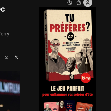
ec
Terry