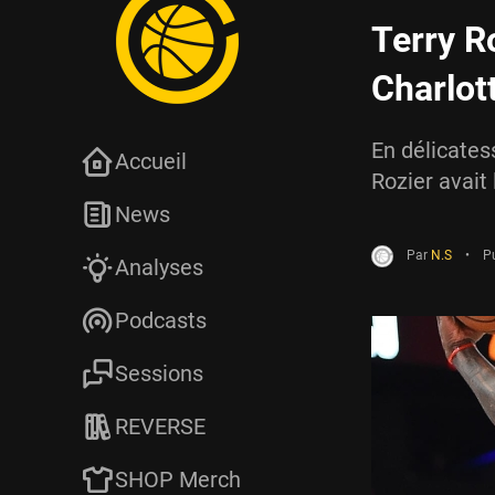
Terry R
Charlot
En délicates
Accueil
Rozier avait
News
Par
N.S
•
Pu
Analyses
Podcasts
Sessions
REVERSE
SHOP Merch