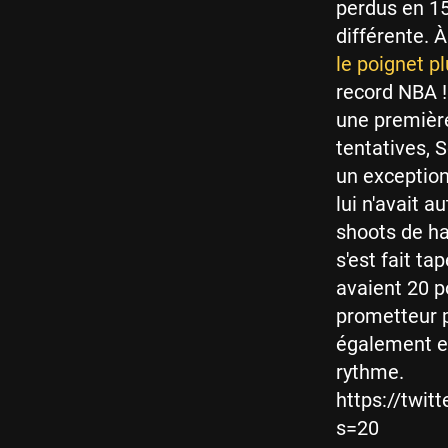
perdus en 15
différente. 
le poignet pl
record NBA !
une première
tentatives, 
un exception
lui n'avait 
shoots de ha
s'est fait ta
avaient 20 p
prometteur po
également en
rythme.
https://twi
s=20