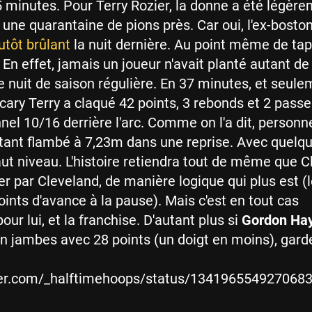
 minutes. Pour Terry Rozier, la donne a été légèr
À une quarantaine de pions près. Car oui, l'ex-bosto
utôt brûlant
la nuit dernière. Au point même de tap
 En effet, jamais un joueur n'avait planté autant de
 nuit de saison régulière. En 37 minutes, et seule
Scary Terry a claqué 42 points, 3 rebonds et 2 pass
nel 10/16 derrière l'arc. Comme on l'a dit, personn
autant flambé à 7,23m dans une reprise. Avec quelq
ut niveau. L'histoire retiendra tout de même que C
per par Cleveland, de manière logique qui plus est (
oints d'avance à la pause). Mais c'est en tout cas
ur lui, et la franchise. D'autant plus si
Gordon Ha
 jambes avec 28 points (un doigt en moins), garde
tter.com/_halftimehoops/status/134196554927068