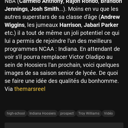
NBA (
Carmelo Anthony
,
Rajon Rondo
,
Brandon
Jennings
,
Josh Smith
...). Moins en vu que les
autres superstars de sa classe d'âge (
Andrew
Wiggins
, les jumeaux
Harrison
,
Jabari Parker
etc.) il a tout de même un joli potentiel ce qui
lui a permis de rejoindre l'un des meilleurs
programmes NCAA : Indiana. En attendant de
voir s'il pourra remplacer Victor Oladipo au
sein de Hoosiers l'an prochain, voici quelques
images de sa saison senior de lycée. De quoi
se faire une idée des qualités du bonhomme.
Via
themarsreel
high-school
Indiana Hoosiers
prospect
Troy Williams
Vidéo