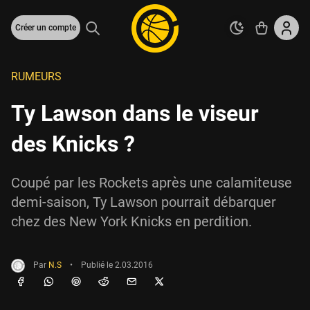
Créer un compte
RUMEURS
Ty Lawson dans le viseur
des Knicks ?
Coupé par les Rockets après une calamiteuse
demi-saison, Ty Lawson pourrait débarquer
chez des New York Knicks en perdition.
Par
N.S
•
Publié le
2.03.2016