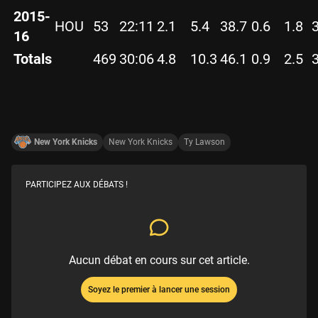
2015-
HOU
53
22:11
2.1
5.4
38.7
0.6
1.8
16
Totals
469
30:06
4.8
10.3
46.1
0.9
2.5
New York Knicks
New York Knicks
Ty Lawson
PARTICIPEZ AUX DÉBATS !
Aucun débat en cours sur cet article.
Soyez le premier à lancer une session