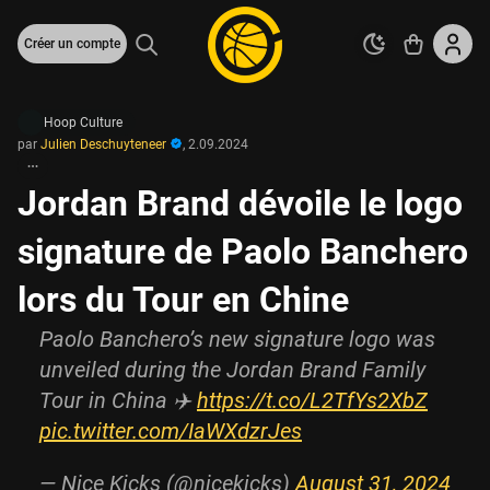
Créer un compte
Hoop Culture
par
Julien Deschuyteneer
,
2.09.2024
Jordan Brand dévoile le logo
signature de Paolo Banchero
lors du Tour en Chine
Paolo Banchero’s new signature logo was
unveiled during the Jordan Brand Family
Tour in China ✈️
https://t.co/L2TfYs2XbZ
pic.twitter.com/IaWXdzrJes
— Nice Kicks (@nicekicks)
August 31, 2024