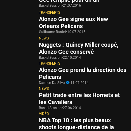
BasketSession
•
21.07.2016
TRANSFERTS
Alonzo Gee signe aux New
Orleans Pelicans
Guillaume Rantet
•
10.07.2015
NEWS
Nuggets : Quincy Miller coupé,
Alonzo Gee conservé
BasketSession
•
22.10.2014
TRANSFERTS
Alonzo Gee prend la direction des
Pelicans
Damien Da Silva
•
11.07.2014
NEWS
Petit trade entre les Hornets et
les Cavaliers
BasketSession
•
27.06.2014
VIDÉO
NBA Top 10 : les plus beaux
shoots longue-distance de la