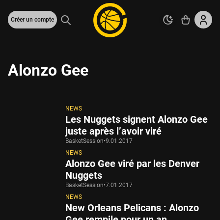
Créer un compte
Alonzo Gee
NEWS
Les Nuggets signent Alonzo Gee
juste après l’avoir viré
BasketSession
•
9.01.2017
NEWS
Alonzo Gee viré par les Denver
Nuggets
BasketSession
•
7.01.2017
NEWS
New Orleans Pelicans : Alonzo
Gee rempile pour un an