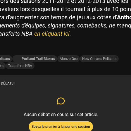
ors des saisons 2011-2012 et 2012-2013 avec les
aliers lors desquelles il tournait à plus de 10 poin
a d'augmenter son temps de jeu aux côtés d'
Anth
ements d'équipes, signatures, comebacks, ne man
ransferts NBA
en cliquant ici
.
licans
Portland Trail Blazers
Alonzo Gee
New Orleans Pelicans
ers
Transferts NBA
 DÉBATS !
Aucun débat en cours sur cet article.
Soyez le premier à lancer une session