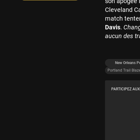
son apogée l
Cleveland Cav
match tenter
Davis
.
Chang
aucun des t
New Orleans Pe
Portland Trail Blaz
PARTICIPEZ AUX