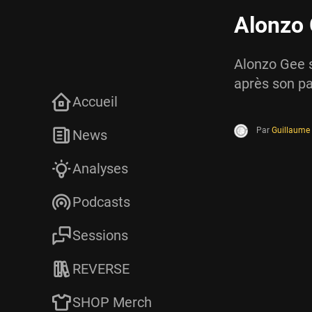
Alonzo 
Alonzo Gee s
après son pa
Accueil
Par
Guillaume
News
Analyses
Podcasts
Sessions
REVERSE
SHOP Merch