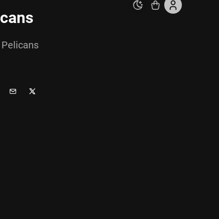
icans
 Pelicans