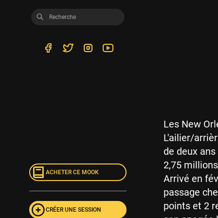
Les New Orle
L'ailier/arr
de deux ans 
2,75 million
ACHETER CE MOOK
Arrivé en fév
passage chez
points et 2 
CRÉER UNE SESSION