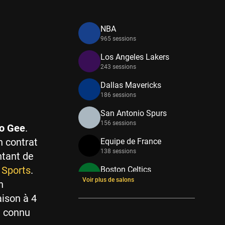
NBA
965 sessions
Los Angeles Lakers
243 sessions
Dallas Mavericks
186 sessions
San Antonio Spurs
156 sessions
o Gee
.
n contrat
Equipe de France
138 sessions
ntant de
 Sports
.
Boston Celtics
133 sessions
Voir plus de salons
n
ison à 4
New York Knicks
114 sessions
a connu