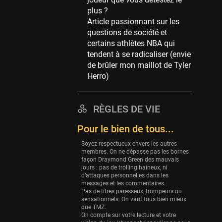
Memphis Grizzlies
plus ?
39 sessions
Article passionnant sur les
Cleveland Cavaliers
questions de société et
38 sessions
certains athlètes NBA qui
tendent à se radicaliser (envie
Orlando Magic
de brûler mon maillot de Tyler
36 sessions
Herro)
Euroleague
34 sessions
RÈGLES DE VIE
Charlotte Hornets
32 sessions
Pour le bien de tous...
Houston Rockets
Soyez respectueux envers les autres
31 sessions
membres. On ne dépasse pas les bornes
façon Draymond Green des mauvais
Washington Wizards
jours : pas de trolling haineux, ni
d’attaques personnelles dans les
29 sessions
messages et les commentaires.
Pas de titres paresseux, trompeurs ou
Portland Trail Blazers
sensationnels. On vaut tous bien mieux
27 sessions
que TMZ.
On compte sur votre lecture et votre