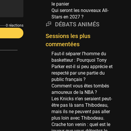
Phoenix Suns
le panier
69 sessions
Qui seront les nouveaux All-
Stars en 2027 ?
Miami Heat
63 sessions
DÉBATS ANIMÉS
0 réactions
Los Angeles Clippers
Sessions les plus
61 sessions
commentées
Indiana Pacers
Faut-il séparer l’homme du
53 sessions
basketteur : Pourquoi Tony
New Orleans Pelicans
Parker est-il si peu apprécie et
53 sessions
respecté par une partie du
public français ?
Jeux Olympiques
Comment vous êtes tombés
52 sessions
amoureux de la NBA ?
Les Knicks n’en seraient peut-
Atlanta Hawks
être pas là sans Thibodeau,
45 sessions
mais ils ne peuvent pas aller
Chicago Bulls
plus loin avec Thibodeau.
41 sessions
Crache ton venin : quel est le
joueur que vous détestez le