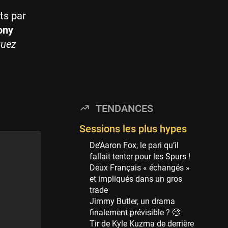
Minnesota Timberwolves
114 sessions
ts par
ony
Golden State Warriors
113 sessions
quez
Denver Nuggets
106 sessions
WNBA
97 sessions
TENDANCES
Philadelphia Sixers
89 sessions
Sessions les plus hypes
Milwaukee Bucks
De’Aaron Fox, le pari qu’il
82 sessions
fallait tenter pour les Spurs !
Deux Français « échangés »
Hoop Culture
et impliqués dans un gros
73 sessions
trade
Oklahoma City Thunder
Jimmy Butler, un drama
69 sessions
finalement prévisible ? 🧐
Tir de Kyle Kuzma de derrière