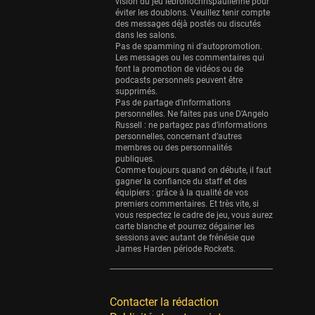
Eurobasket
vision du jeu lebronochrispaulienne pour
éviter les doublons. Veuillez tenir compte
25 sessions
des messages déjà postés ou discutés
dans les salons.
Detroit Pistons
Pas de spamming ni d’autopromotion.
25 sessions
Les messages ou les commentaires qui
font la promotion de vidéos ou de
Brooklyn Nets
podcasts personnels peuvent être
supprimés.
24 sessions
Pas de partage d’informations
personnelles. Ne faites pas une D’Angelo
Sacramento Kings
Russell : ne partagez pas d’informations
24 sessions
personnelles, concernant d’autres
membres ou des personnalités
Utah Jazz
publiques.
Comme toujours quand on débute, il faut
22 sessions
gagner la confiance du staff et des
équipiers : grâce à la qualité de vos
Toronto Raptors
premiers commentaires. Et très vite, si
18 sessions
vous respectez le cadre de jeu, vous aurez
carte blanche et pourrez dégainer les
REVERSE
sessions avec autant de frénésie que
James Harden période Rockets.
11 sessions
Bleues
0 sessions
Contacter la rédaction