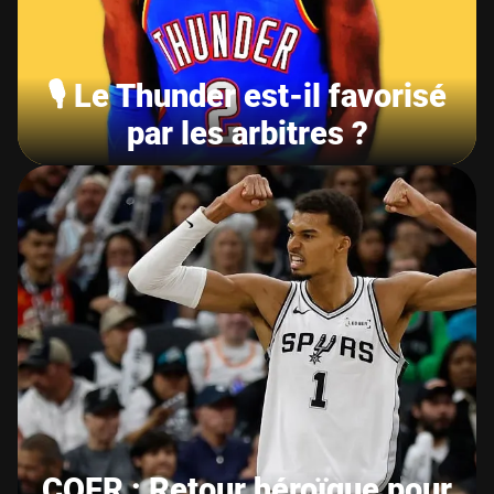
🎙️ Le Thunder est-il favorisé
par les arbitres ?
CQFR : Retour héroïque pour