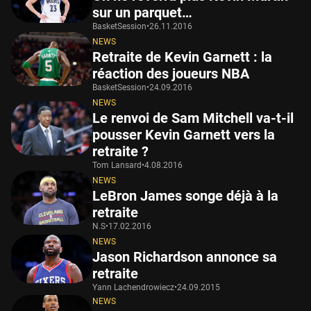
sur un parquet…
BasketSession
•
26.11.2016
NEWS
Retraite de Kevin Garnett : la
réaction des joueurs NBA
BasketSession
•
24.09.2016
NEWS
Le renvoi de Sam Mitchell va-t-il
pousser Kevin Garnett vers la
retraite ?
Tom Lansard
•
4.08.2016
NEWS
LeBron James songe déjà à la
retraite
N.S
•
17.02.2016
NEWS
Jason Richardson annonce sa
retraite
Yann Lachendrowiecz
•
24.09.2015
NEWS