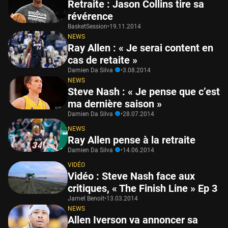
Retraite : Jason Collins tire sa
révérence
BasketSession
•
19.11.2014
NEWS
Ray Allen : « Je serai content en
cas de retaite »
Damien Da Silva
•
3.08.2014
NEWS
Steve Nash : « Je pense que c’est
ma dernière saison »
Damien Da Silva
•
28.07.2014
NEWS
Ray Allen pense à la retraite
Damien Da Silva
•
14.06.2014
VIDÉO
Vidéo : Steve Nash face aux
critiques, « The Finish Line » Ep 3
Jamet Benoit
•
13.03.2014
NEWS
Allen Iverson va annoncer sa