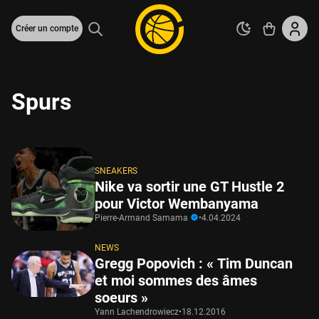
Créer un compte
Spurs
SNEAKERS
Nike va sortir une GT Hustle 2
pour Victor Wembanyama
Pierre-Armand Samama
•
4.04.2024
NEWS
Gregg Popovich : « Tim Duncan
et moi sommes des âmes
soeurs »
Yann Lachendrowiecz
•
18.12.2016