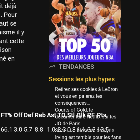
Minnesota Timberwolves
it déjà
114 sessions
. Pour
Golden State Warriors
faut se
113 sessions
ïsme il y
Denver Nuggets
ant cette
106 sessions
aison
WNBA
iné en
97 sessions
TENDANCES
Philadelphia Sixers
89 sessions
Sessions les plus hypes
Milwaukee Bucks
Retirez ses cookies à LeBron
82 sessions
et vous en paierez les
conséquences…
Hoop Culture
Courts of Gold, le
73 sessions
FT%
Off
Def
Reb
Ast
TO
Stl
Blk
PF
Pts
documentaire Netflix sur les
Oklahoma City Thunder
JO de Paris
66.1
3.0
5.7
8.8
1.0
2.3
0.8
1.1
3.3
13.5
69 sessions
Shaï « La blessure de Kyrie
Irving est terrible pour les fans