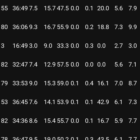
55
36:49
7.5
15.7
47.5
0.0
0.1
20.0
5.6
7.9
80
36:06
9.3
16.7
55.9
0.0
0.2
18.8
7.3
9.9
3
16:49
3.0
9.0
33.3
0.0
0.3
0.0
2.7
3.0
82
32:47
7.4
12.9
57.5
0.0
0.0
0.0
5.6
7.1
79
33:53
9.0
15.3
59.0
0.1
0.4
16.1
7.0
8.7
53
36:45
7.6
14.1
53.9
0.1
0.1
42.9
6.1
7.3
82
34:36
8.6
15.4
55.7
0.0
0.1
16.7
5.9
7.7
78
36:47
9.5
19.0
50.2
0.1
0.3
43.5
6.1
7.7