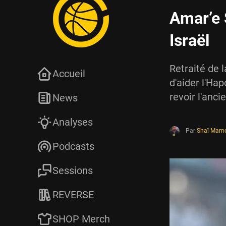
Amar’e 
Israël
Retraité de 
Accueil
d'aider l'Hap
revoir l'anci
News
Analyses
Par
Shaï Mam
Podcasts
Sessions
REVERSE
SHOP Merch