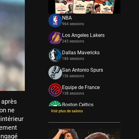
NBA
964 sessions
Los Angeles Lakers
243 sessions
Dallas Mavericks
186 sessions
San Antonio Spurs
156 sessions
Equipe de France
138 sessions
 après
Boston Celtics
 on ne
133 sessions
Voir plus de salons
intérieur
New York Knicks
ulement
114 sessions
 engagé