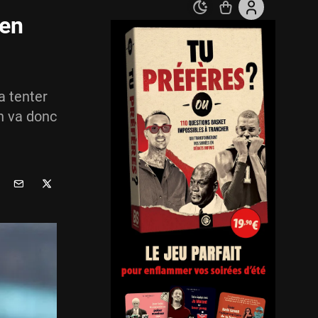
 en
a tenter
On va donc