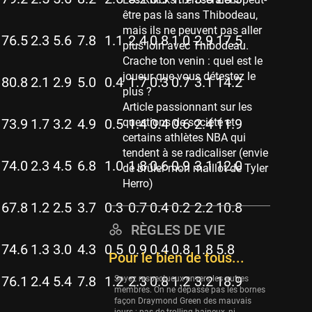
Memphis Grizzlies
être pas là sans Thibodeau,
39 sessions
mais ils ne peuvent pas aller
76.5
2.3
5.6
7.8
1.1
2.4
0.8
1.0
2.9
17.5
Cleveland Cavaliers
plus loin avec Thibodeau.
38 sessions
Crache ton venin : quel est le
joueur que vous détestez le
Orlando Magic
80.8
2.1
2.9
5.0
0.4
1.7
0.3
0.7
3.1
14.2
plus ?
36 sessions
Article passionnant sur les
Euroleague
73.9
1.7
3.2
4.9
0.5
1.4
0.4
0.6
2.4
11.9
questions de société et
34 sessions
certains athlètes NBA qui
tendent à se radicaliser (envie
Charlotte Hornets
74.0
2.3
4.5
6.8
1.0
1.8
0.6
0.9
3.1
12.0
de brûler mon maillot de Tyler
32 sessions
Herro)
Houston Rockets
67.8
1.2
2.5
3.7
0.3
0.7
0.4
0.2
2.2
10.8
31 sessions
RÈGLES DE VIE
Washington Wizards
74.6
1.3
3.0
4.3
0.5
0.9
0.4
0.8
1.8
5.8
29 sessions
Pour le bien de tous...
Portland Trail Blazers
76.1
2.4
5.4
7.8
1.2
2.3
0.8
1.2
3.2
18.9
Soyez respectueux envers les autres
27 sessions
membres. On ne dépasse pas les bornes
façon Draymond Green des mauvais