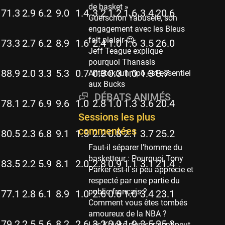
Phoenix Suns
de basket »
71.3
2.9
6.2
9.0
1.4
3.2
1.2
1.6
3.4
20.6
69 sessions
Guerschon Yabusele, son
engagement avec les Bleus
Miami Heat
fait plaisir 😍
63 sessions
73.3
2.7
6.2
8.9
1.6
2.4
1.0
1.6
3.5
26.0
Jeff Teague explique
Los Angeles Clippers
pourquoi Thanasis
61 sessions
88.9
2.0
3.3
5.3
0.7
0.3
0.3
1.0
1.3
8.7
Antetokounmpo est essentiel
aux Bucks
Indiana Pacers
DÉBATS ANIMÉS
53 sessions
78.1
2.7
6.9
9.6
1.0
2.8
1.0
1.3
3.6
20.4
New Orleans Pelicans
Sessions les plus
53 sessions
commentées
80.5
2.3
6.8
9.1
1.5
2.2
0.8
2.1
3.7
25.2
Jeux Olympiques
Faut-il séparer l’homme du
52 sessions
basketteur : Pourquoi Tony
83.5
2.2
5.9
8.1
2.0
2.8
0.9
1.1
3.1
21.4
Parker est-il si peu apprécie et
Atlanta Hawks
respecté par une partie du
45 sessions
public français ?
77.1
2.8
6.1
8.9
1.0
2.6
0.6
1.0
3.4
23.1
Chicago Bulls
Comment vous êtes tombés
41 sessions
amoureux de la NBA ?
79.2
2.5
5.6
8.2
2.6
3.2
0.9
1.9
3.5
25.3
Les Knicks n’en seraient peut-