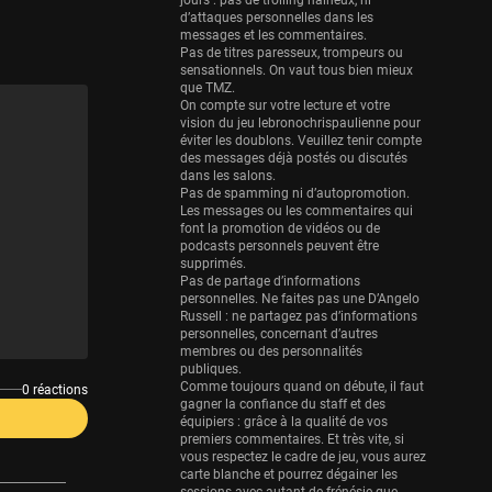
Eurobasket
jours : pas de trolling haineux, ni
d’attaques personnelles dans les
25 sessions
messages et les commentaires.
Pas de titres paresseux, trompeurs ou
Detroit Pistons
sensationnels. On vaut tous bien mieux
25 sessions
que TMZ.
On compte sur votre lecture et votre
Brooklyn Nets
vision du jeu lebronochrispaulienne pour
éviter les doublons. Veuillez tenir compte
24 sessions
des messages déjà postés ou discutés
dans les salons.
Sacramento Kings
Pas de spamming ni d’autopromotion.
24 sessions
Les messages ou les commentaires qui
font la promotion de vidéos ou de
Utah Jazz
podcasts personnels peuvent être
supprimés.
22 sessions
Pas de partage d’informations
personnelles. Ne faites pas une D’Angelo
Toronto Raptors
Russell : ne partagez pas d’informations
18 sessions
personnelles, concernant d’autres
membres ou des personnalités
REVERSE
publiques.
Comme toujours quand on débute, il faut
0 réactions
11 sessions
gagner la confiance du staff et des
équipiers : grâce à la qualité de vos
Bleues
premiers commentaires. Et très vite, si
0 sessions
vous respectez le cadre de jeu, vous aurez
carte blanche et pourrez dégainer les