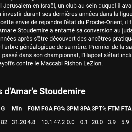
l Jerusalem en Israël, un club au sein duquel il ava
nvestir durant ses dernières années dans la ligue
ette envie de rejoindre l'état du Proche-Orient, il 
Amar'e Stoudemire a entamé sa conversion au juda
nnées après s'être découvert des ancêtres pratiqu
s l'arbre généalogique de sa mère. Premier de la s
an passé dans son championnat, l'Hapoel s'était incl
layoffs contre le Maccabi Rishon LeZion.
s d'Amar'e Stoudemire
G
Min
FGM
FGA
FG%
3PM
3PA
3PT%
FTM
FTA
82
31:20
4.8
10.1
47.2
0.0
0.1
20.0
3.9
5.9