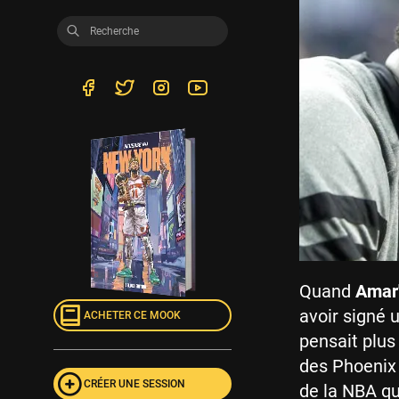
Quand
Amar
avoir signé 
ACHETER CE MOOK
pensait plus
des Phoenix 
CRÉER UNE SESSION
de la NBA qu