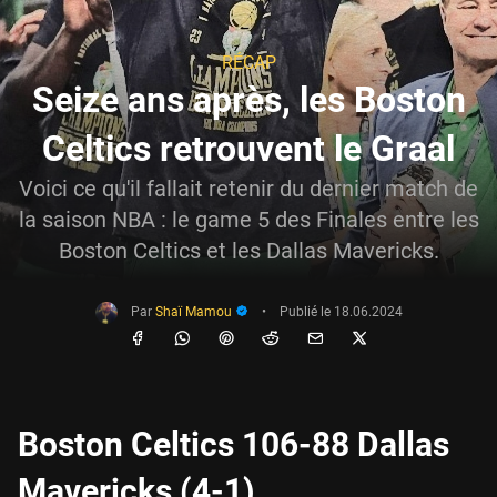
RÉCAP
Seize ans après, les Boston
Celtics retrouvent le Graal
Voici ce qu'il fallait retenir du dernier match de
la saison NBA : le game 5 des Finales entre les
Boston Celtics et les Dallas Mavericks.
Par
Shaï Mamou
•
Publié le
18.06.2024
Boston Celtics 106-88 Dallas
Mavericks (4-1)