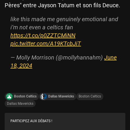
Pères" entre Jayson Tatum et son fils Deuce.
like this made me genuinely emotional and
i’m not even a celtics fan
https://t.co/p0ZZTCMiNN
pic.twitter.com/A19KTcbJiT
— Molly Morrison (@mollyhannahm)
June
18, 2024
Boston Celtics
Dallas Mavericks
Boston Celtics
Dallas Mavericks
PARTICIPEZ AUX DÉBATS !