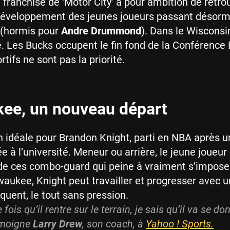
 franchise de ‘Motor City’ a pour ambition de retro
 développement des jeunes joueurs passant désorm
 (hormis pour
Andre Drummond
). Dans le Wisconsin
se. Les Bucks occupent le fin fond de la Conférence 
rtifs ne sont pas la priorité.
ee, un nouveau départ
n idéale pour Brandon Knight, parti en NBA après u
e à l’université. Meneur ou arrière, le jeune joueur
 de ces combo-guard qui peine à vraiment s’impose
waukee, Knight peut travailler et progresser avec 
quent, le tout sans pression.
fois qu’il rentre sur le terrain, je sais qu’il va se do
émoigne
Larry Drew
, son coach, à
Yahoo ! Sports.