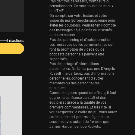
Eurobasket
Pas de titres paresseux, trompeurs ou
sensationnels. On vaut tous bien mieux
25 sessions
que TMZ.
On compte sur votre lecture et votre
Detroit Pistons
vision du jeu lebronochrispaulienne pour
25 sessions
éviter les doublons. Veuillez tenir compte
des messages déjà postés ou discutés
Brooklyn Nets
dans les salons.
Pas de spamming ni d’autopromotion.
24 sessions
4 réactions
Les messages ou les commentaires qui
font la promotion de vidéos ou de
Sacramento Kings
podcasts personnels peuvent être
24 sessions
supprimés.
Pas de partage d’informations
Utah Jazz
personnelles. Ne faites pas une D’Angelo
Russell : ne partagez pas d’informations
22 sessions
personnelles, concernant d’autres
membres ou des personnalités
Toronto Raptors
publiques.
18 sessions
Comme toujours quand on débute, il faut
gagner la confiance du staff et des
REVERSE
équipiers : grâce à la qualité de vos
premiers commentaires. Et très vite, si
11 sessions
vous respectez le cadre de jeu, vous aurez
Bleues
carte blanche et pourrez dégainer les
sessions avec autant de frénésie que
0 sessions
James Harden période Rockets.