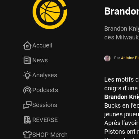
Brandon
Brandon Knigh
des Milwauke
Accueil
Par
Antoine P
News
Analyses
Les motifs d
doigts d’une
Podcasts
Brandon Kni
Sessions
Bucks en l’
jeunes joueur
REVERSE
Après l’avoir
Pistons ont 
SHOP Merch