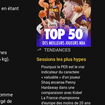
Minnesota Timberwolves
114 sessions
 en étant
Golden State Warriors
113 sessions
Denver Nuggets
106 sessions
WNBA
97 sessions
TENDANCES
unes
Philadelphia Sixers
89 sessions
 kg).
Sessions les plus hypes
Milwaukee Bucks
Pourquoi le PER est le vrai
82 sessions
indicateur du caractere
« valuable » d’un joueur
Hoop Culture
Shaq encense Penny
73 sessions
Hardaway dans une
Oklahoma City Thunder
comparaison avec Kobe!
r comme
69 sessions
La France championne
rgé de
d’europe des moins de 20 ans