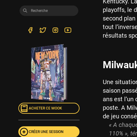
Kentucky. La
playoffs, le
second plan
tout l’inver
résultats spo
Milwauk
Une situatio
saison passé
ans est l’un
poste. A Mil
ACHETER CE MOOK
de jeu consé
« A chaque 
CRÉER UNE SESSION
110% », t