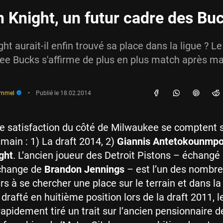
 Knight, un futur cadre des Bu
t aurait-il enfin trouvé sa place dans la ligue ? Le
e Bucks s'affirme de plus en plus match après ma
immel
•
Publié le
18.02.2014
e satisfaction du côté de Milwaukee se comptent s
 main : 1) La draft 2014, 2)
Giannis Antetokounmp
ght
. L’ancien joueur des Detroit Pistons – échangé
échange de
Brandon Jennings
– est l’un des nombr
s à se chercher une place sur le terrain et dans la 
 drafté en huitième position lors de la draft 2011, l
rapidement tiré un trait sur l’ancien pensionnaire d