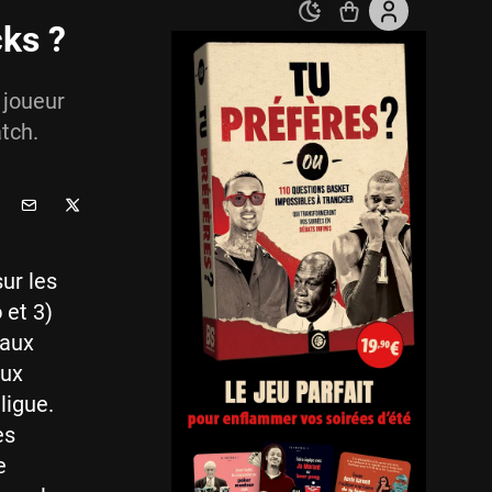
cks ?
 joueur
tch.
ur les
o
et 3)
 aux
eux
ligue.
es
e