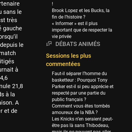
Phoenix Suns
rtenaire
!
69 sessions
Brook Lopez et les Bucks, la
u sans le
fin de l’histoire ?
Miami Heat
st très
« Informer » est il plus
63 sessions
té gauche
important que de respecter la
Los Angeles Clippers
orsqu’il
vie privée
61 sessions
DÉBATS ANIMÉS
 depuis le
Indiana Pacers
 match
Sessions les plus
53 sessions
itigés
commentées
New Orleans Pelicans
urnait à
53 sessions
Faut-il séparer l’homme du
4,6
basketteur : Pourquoi Tony
Jeux Olympiques
mule 21,8
Parker est-il si peu apprécie et
52 sessions
respecté par une partie du
ds à la
public français ?
Atlanta Hawks
aison. A
Comment vous êtes tombés
45 sessions
r et de
amoureux de la NBA ?
Chicago Bulls
Les Knicks n’en seraient peut-
41 sessions
être pas là sans Thibodeau,
mais ils ne peuvent pas aller