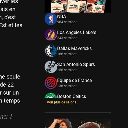
uver les
ais en
, c’est
NBA
964 sessions
Est et les
Los Angeles Lakers
243 sessions
Dallas Mavericks
186 sessions
San Antonio Spurs
156 sessions
ne seule
Equipe de France
 de 22
138 sessions
r sur un
Boston Celtics
un temps
133 sessions
Voir plus de salons
New York Knicks
nner à
114 sessions