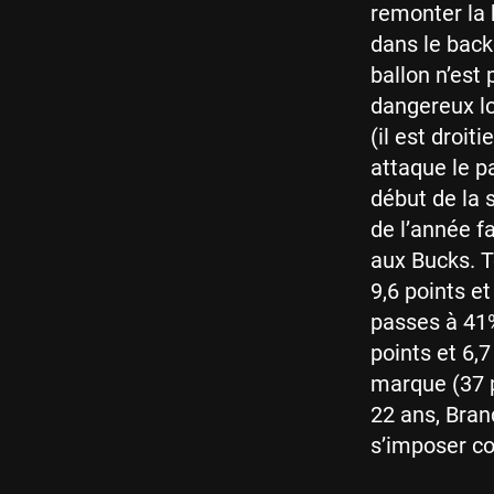
remonter la 
dans le back
ballon n’est
dangereux lo
(il est droit
attaque le p
début de la 
de l’année f
aux Bucks. T
9,6 points e
passes à 41%
points et 6,7
marque (37 p
22 ans, Bran
s’imposer c