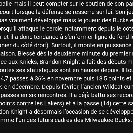
balle mais il peut compter sur le soutien de son pa
court lorsque la défense se resserre sur lui. Son je
 pas vraiment développé mais le joueur des Bucks e
rsqu’il attaque le cercle, notamment depuis le cô
ier et il a donc tendance à s’enfermer ligne de fond l
anier du côté droit). Surtout, il monte en puissance
saison. Blessé dès la deuxième minute du premier
ace aux Knicks, Brandon Knight a fait des débuts m
outes ses statistiques sont en hausse depuis. Il to
t 4,7 passes à 36% en novembre puis 18,5 points et 
 en décembre. Depuis février, l’ancien Wildcat cu
 passes en six rencontres. Il a déjà battu ses recor
oints contre les Lakers) et à la passe (14) cette s
don Knight a désormais l’occasion de se développe
omme l’un des futurs cadres des Milwaukee Bucks.