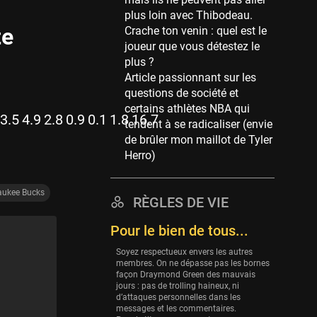
Memphis Grizzlies
plus loin avec Thibodeau.
39 sessions
te
Crache ton venin : quel est le
Cleveland Cavaliers
joueur que vous détestez le
38 sessions
plus ?
Article passionnant sur les
Orlando Magic
questions de société et
36 sessions
certains athlètes NBA qui
3.5
4.9
2.8
0.9
0.1
1.8
16.7
Euroleague
tendent à se radicaliser (envie
34 sessions
de brûler mon maillot de Tyler
Herro)
Charlotte Hornets
32 sessions
aukee Bucks
Houston Rockets
RÈGLES DE VIE
31 sessions
Pour le bien de tous...
Washington Wizards
Soyez respectueux envers les autres
29 sessions
membres. On ne dépasse pas les bornes
façon Draymond Green des mauvais
Portland Trail Blazers
jours : pas de trolling haineux, ni
27 sessions
d’attaques personnelles dans les
messages et les commentaires.