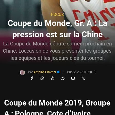
FOCUS
Coupe du Monde, Gr. A : La
pression est sur la Chine
La Coupe du Monde débute samedi prochain en
Chine. L'occasion de vous présenter les groupes,
les équipes et les joueurs clés du tournoi.
Par
Antoine Pimmel
•
Publié le
26.08.2019
Coupe du Monde 2019, Groupe
A : Pologne, Cote d’Ivoire,