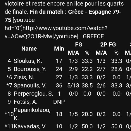
victoire et reste encore en lice pour les quarts
de finale.
Fin du match : Grèce - Espagne 79-
75
[youtube
hd="0"]http://www.youtube.com/watch?
v=AOwQ2O1R-Mw[/youtube] GREECE
FG
2P FG
Name
Min
M/A
%
M/A
%
M
4
Sloukas, K.
17
1/3
33.3
1/3
33.3
0
5
Bourousis, Y.
24
2/9
22.2
2/7
28.6
0
*6
Zisis, N.
27
1/3
33.3
0/2
0.0
1
*7
Spanoulis, V.
36
5/13
38.5
2/6
33.3
3
8
Perperoglou, S.
1
0/0
0.0
0/0
0.0
0
9
Fotsis, A.
DNP
Papanikolaou,
*10
18
1/5
20.0
0/2
0.0
1
K.
*11
Kavvadas, V.
10
1/2
50.0
1/2
50.0
0