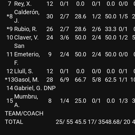
7
Rey, X.
12
0/1
0.0
0/1
0.0
0/0
Calderón,
*8
30
2/7
28.6
1/2
50.0
1/5
2
J.
*9
Rubio, R.
26
2/7
28.6
2/6
33.3
0/1
10
Claver, V.
24
3/6
50.0
2/4
50.0
1/2
5
San
11
Emeterio,
9
2/4
50.0
2/4
50.0
0/0
F.
12
Llull, S.
12
0/1
0.0
0/0
0.0
0/1
*13
Gasol, M.
28
6/9
66.7
5/8
62.5
1/1
1
14
Gabriel, G.
DNP
Mumbru,
15
8
1/4
25.0
0/1
0.0
1/3
3
A.
TEAM/COACH
TOTAL
25/ 55
45.5
17/ 35
48.6
8/ 20
4