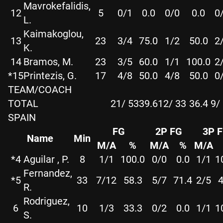
Mavrokefalidis,
12
5
0/1
0.0
0/0
0.0
0
L.
Kaimakoglou,
13
23
3/4
75.0
1/2
50.0
2
K.
14
Bramos, M.
23
3/5
60.0
1/1
100.0
2
*15
Printezis, G.
17
4/8
50.0
4/8
50.0
0
TEAM/COACH
TOTAL
21/ 53
39.6
12/ 33
36.4
9/
SPAIN
FG
2P FG
3P 
Name
Min
M/A
%
M/A
%
M/A
*4
Aguilar , P.
8
1/1
100.0
0/0
0.0
1/1
1
Fernandez,
*5
33
7/12
58.3
5/7
71.4
2/5
4
R.
Rodriguez,
6
10
1/3
33.3
0/2
0.0
1/1
1
S.