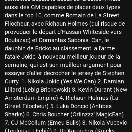
aussi des GM capables de placer deux types
dans le top 10, comme Romain de La Street
Filocheur, avec Richaun Holmes (qui risque de
provoquer le départ d'Hassan Whiteside vers
Boulazac) et Domantas Sabonis. Can, le
dauphin de Bricko au classement, a l'arme
fatale Jokic, à nouveau meilleur joueur de la
semaine, qui est son meilleur argument pour
essayer d'aller décrocher le jersey de Stephen
Curry. 1. Nikola Jokic (Yes We Can) 2. Damian
Lillard (Lebig Brickowski) 3. Kevin Durant (New
Amsterdam Empire) 4. Richaun Holmes (La
Street Filocheur) 5. Luka Doncic (Antibes
Sharks) 6. Chris Boucher (Orlinzzz' MagicFan)
7. CJ McCollum (Emeu Bulls) 8. Nikola Vucevic
(Toulouse TFchié) 9. De'Aaron Fox (Knicks