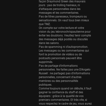
Eurobasket
façon Draymond Green des mauvais
25 sessions
jours : pas de trolling haineux, ni
d’attaques personnelles dans les
messages et les commentaires.
Detroit Pistons
Pas de titres paresseux, trompeurs ou
25 sessions
sensationnels. On vaut tous bien mieux
que TMZ.
Brooklyn Nets
On compte sur votre lecture et votre
24 sessions
vision du jeu lebronochrispaulienne pour
éviter les doublons. Veuillez tenir compte
des messages déjà postés ou discutés
Sacramento Kings
dans les salons.
24 sessions
Pas de spamming ni d’autopromotion.
Les messages ou les commentaires qui
Utah Jazz
font la promotion de vidéos ou de
22 sessions
podcasts personnels peuvent être
supprimés.
Pas de partage d’informations
Toronto Raptors
personnelles. Ne faites pas une D’Angelo
18 sessions
Russell : ne partagez pas d’informations
personnelles, concernant d’autres
REVERSE
membres ou des personnalités
11 sessions
publiques.
Comme toujours quand on débute, il faut
Bleues
gagner la confiance du staff et des
équipiers : grâce à la qualité de vos
0 sessions
premiers commentaires. Et très vite, si
vous respectez le cadre de jeu, vous aurez