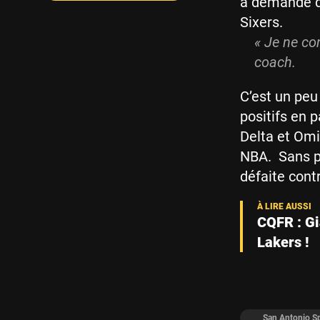
a demandé qu
Sixers.
« Je ne co
coach.
C’est un peu
positifs en 
Delta et Omi
NBA. Sans pl
défaite contr
CQFR : Gi
Lakers !
San Antonio S