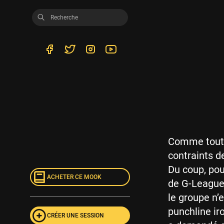
Comme toute
contraints d
Du coup, pou
ACHETER CE MOOK
de G-League p
le groupe n’
punchline ir
CRÉER UNE SESSION