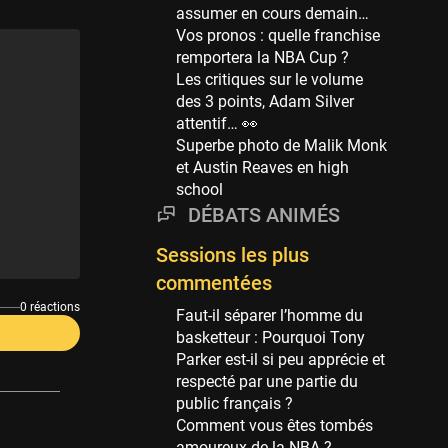
Phoenix Suns
assumer en cours demain…
69 sessions
Vos pronos : quelle franchise
remportera la NBA Cup ?
Miami Heat
Les critiques sur le volume
63 sessions
des 3 points, Adam Silver
Los Angeles Clippers
attentif… 👀
61 sessions
Superbe photo de Malik Monk
et Austin Reaves en high
Indiana Pacers
school
53 sessions
DÉBATS ANIMÉS
New Orleans Pelicans
53 sessions
Sessions les plus
commentées
Jeux Olympiques
52 sessions
0 réactions
Faut-il séparer l’homme du
basketteur : Pourquoi Tony
Atlanta Hawks
Parker est-il si peu apprécie et
45 sessions
respecté par une partie du
Chicago Bulls
public français ?
41 sessions
Comment vous êtes tombés
amoureux de la NBA ?