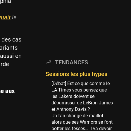
lphia
Minnesota Timberwolves
114 sessions
quait
le
Golden State Warriors
113 sessions
Denver Nuggets
 des cas
106 sessions
ariants
WNBA
 aussi en
97 sessions
TENDANCES
urde
Philadelphia Sixers
89 sessions
Sessions les plus hypes
Milwaukee Bucks
[Débat] Est-ce que comme le
82 sessions
LA Times vous pensez que
ne aux
les Lakers doivent se
Hoop Culture
débarrasser de LeBron James
73 sessions
et Anthony Davis ?
Oklahoma City Thunder
Un fan change de maillot
69 sessions
alors que ses Warriors se font
botter les fesses… Il va devoir