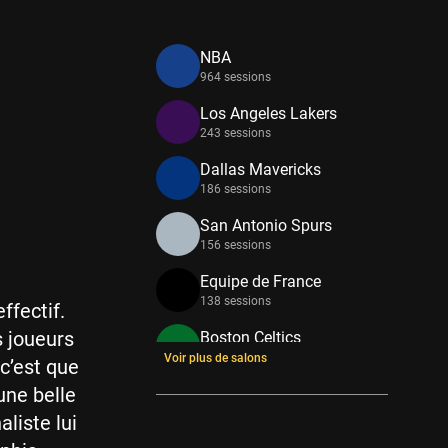
NBA
964 sessions
Los Angeles Lakers
243 sessions
Dallas Mavericks
186 sessions
San Antonio Spurs
156 sessions
Equipe de France
138 sessions
ffectif.
s joueurs
Boston Celtics
133 sessions
Voir plus de salons
 c’est que
une belle
New York Knicks
114 sessions
liste lui