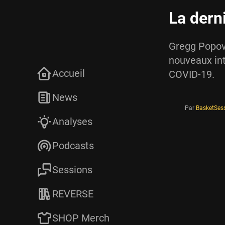
La dern
Gregg Popovi
nouveaux int
Accueil
COVID-19.
News
Par
BasketSes
Analyses
Podcasts
Sessions
REVERSE
SHOP Merch