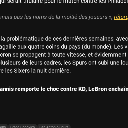
i serait titulaire pour le match contre les Philade
nnais pas les noms de la moitié des joueurs »,
rétor
 la problématique de ces dernières semaines, avec
pagaille aux quatre coins du pays (du monde). Les v
cron se propagent à toute vitesse, et évidemment
usieurs de leurs cadres, les Spurs ont subi une lo
e les Sixers la nuit dernière.
annis remporte le choc contre KD, LeBron enchaî
purs
Gregg Popovich
San Antonio Spurs