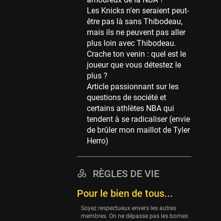
Memphis Grizzlies
Les Knicks n’en seraient peut-
39 sessions
être pas là sans Thibodeau,
Cleveland Cavaliers
mais ils ne peuvent pas aller
38 sessions
plus loin avec Thibodeau.
Crache ton venin : quel est le
Orlando Magic
joueur que vous détestez le
36 sessions
plus ?
Euroleague
Article passionnant sur les
34 sessions
questions de société et
certains athlètes NBA qui
Charlotte Hornets
tendent à se radicaliser (envie
32 sessions
de brûler mon maillot de Tyler
Houston Rockets
Herro)
31 sessions
Washington Wizards
RÈGLES DE VIE
29 sessions
Pour le bien de tous...
Portland Trail Blazers
27 sessions
Soyez respectueux envers les autres
membres. On ne dépasse pas les bornes