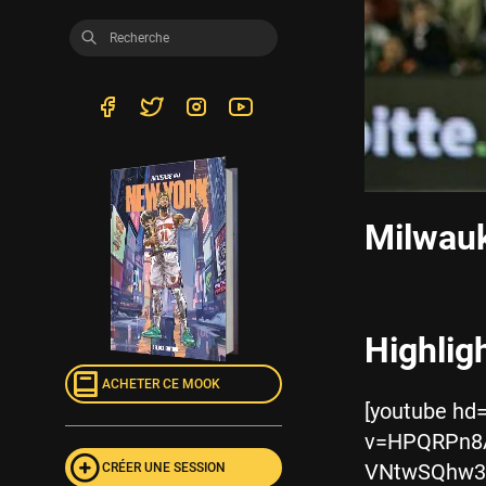
Milwauk
Highlig
ACHETER CE MOOK
[youtube hd
v=HPQRPn8
VNtwSQhw3s
CRÉER UNE SESSION