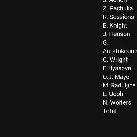
Z. Pachulia
R. Sessions
B. Knight
J. Henson
G.
Antetokoun
C. Wright
E. Ilyasova
O.J. Mayo
M. Raduljica
E. Udoh
N. Wolters
Total