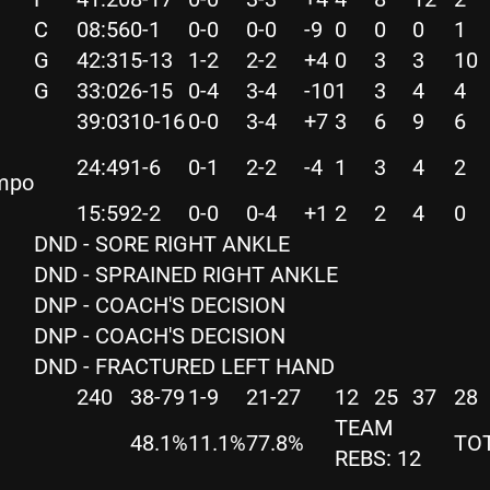
C
08:56
0-1
0-0
0-0
-9
0
0
0
1
G
42:31
5-13
1-2
2-2
+4
0
3
3
10
G
33:02
6-15
0-4
3-4
-10
1
3
4
4
39:03
10-16
0-0
3-4
+7
3
6
9
6
24:49
1-6
0-1
2-2
-4
1
3
4
2
mpo
15:59
2-2
0-0
0-4
+1
2
2
4
0
DND - SORE RIGHT ANKLE
DND - SPRAINED RIGHT ANKLE
DNP - COACH'S DECISION
DNP - COACH'S DECISION
DND - FRACTURED LEFT HAND
240
38-79
1-9
21-27
12
25
37
28
TEAM
48.1%
11.1%
77.8%
TOT
REBS: 12