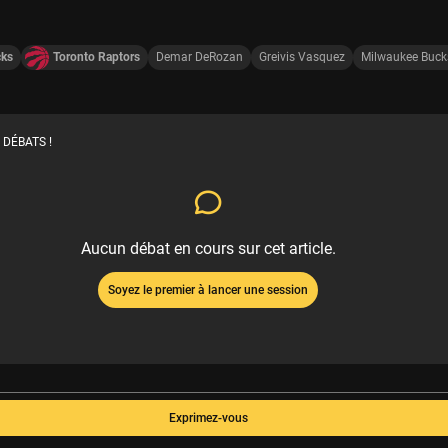
cks
Toronto Raptors
Demar DeRozan
Greivis Vasquez
Milwaukee Buck
 DÉBATS !
Aucun débat en cours sur cet article.
Soyez le premier à lancer une session
Exprimez-vous