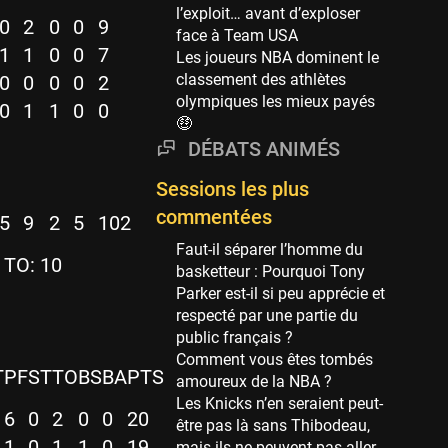
Phoenix Suns
l’exploit… avant d’exploser
69 sessions
0
2
0
0
9
face à Team USA
1
1
0
0
7
Les joueurs NBA dominent le
Miami Heat
classement des athlètes
63 sessions
0
0
0
0
2
olympiques les mieux payés
0
1
1
0
0
Los Angeles Clippers
🤑
61 sessions
DÉBATS ANIMÉS
Indiana Pacers
Sessions les plus
53 sessions
commentées
5
9
2
5
102
New Orleans Pelicans
53 sessions
Faut-il séparer l’homme du
TO: 10
basketteur : Pourquoi Tony
Jeux Olympiques
Parker est-il si peu apprécie et
52 sessions
respecté par une partie du
public français ?
Atlanta Hawks
Comment vous êtes tombés
45 sessions
T
PF
ST
TO
BS
BA
PTS
amoureux de la NBA ?
Chicago Bulls
Les Knicks n’en seraient peut-
41 sessions
6
0
2
0
0
20
être pas là sans Thibodeau,
1
0
1
1
0
19
mais ils ne peuvent pas aller