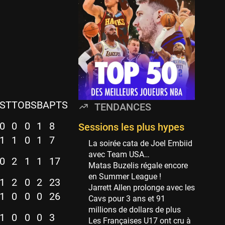
Minnesota Timberwolves
114 sessions
Golden State Warriors
113 sessions
Denver Nuggets
106 sessions
WNBA
97 sessions
ST
TO
BS
BA
PTS
TENDANCES
Philadelphia Sixers
89 sessions
0
0
0
1
8
Sessions les plus hypes
1
1
0
1
7
Milwaukee Bucks
La soirée cata de Joel Embiid
82 sessions
avec Team USA…
0
2
1
1
17
Matas Buzelis régale encore
Hoop Culture
en Summer League !
73 sessions
1
2
0
2
23
Jarrett Allen prolonge avec les
1
0
0
0
26
Oklahoma City Thunder
Cavs pour 3 ans et 91
69 sessions
millions de dollars de plus
1
0
0
0
3
Les Françaises U17 ont cru à