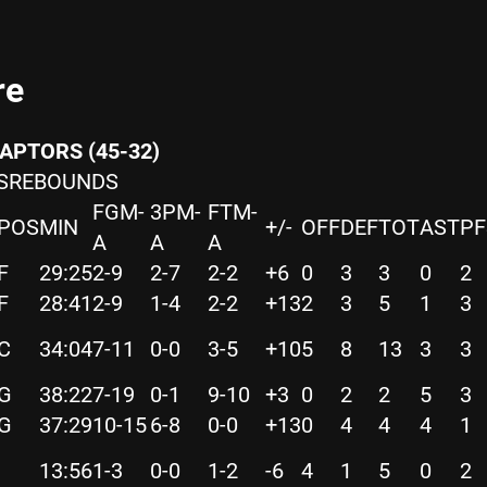
re
APTORS (45-32)
LSREBOUNDS
FGM-
3PM-
FTM-
POS
MIN
+/-
OFF
DEF
TOT
AST
PF
A
A
A
F
29:25
2-9
2-7
2-2
+6
0
3
3
0
2
F
28:41
2-9
1-4
2-2
+13
2
3
5
1
3
C
34:04
7-11
0-0
3-5
+10
5
8
13
3
3
G
38:22
7-19
0-1
9-10
+3
0
2
2
5
3
G
37:29
10-15
6-8
0-0
+13
0
4
4
4
1
13:56
1-3
0-0
1-2
-6
4
1
5
0
2