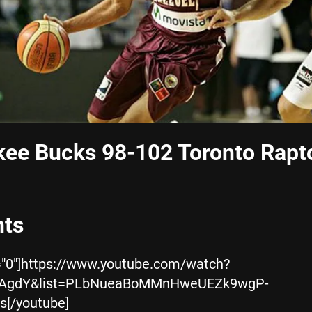
ee Bucks 98-102 Toronto Rapt
hts
="0"]https://www.youtube.com/watch?
AgdY&list=PLbNueaBoMMnHweUEZk9wgP-
[/youtube]