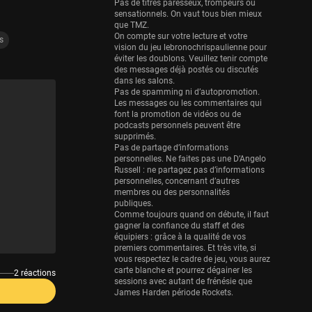
Eurobasket
Pas de titres paresseux, trompeurs ou
sensationnels. On vaut tous bien mieux
25 sessions
que TMZ.
On compte sur votre lecture et votre
Detroit Pistons
s
vision du jeu lebronochrispaulienne pour
25 sessions
éviter les doublons. Veuillez tenir compte
des messages déjà postés ou discutés
Brooklyn Nets
dans les salons.
Pas de spamming ni d’autopromotion.
24 sessions
Les messages ou les commentaires qui
font la promotion de vidéos ou de
Sacramento Kings
podcasts personnels peuvent être
24 sessions
supprimés.
Pas de partage d’informations
Utah Jazz
personnelles. Ne faites pas une D’Angelo
Russell : ne partagez pas d’informations
22 sessions
personnelles, concernant d’autres
membres ou des personnalités
Toronto Raptors
publiques.
18 sessions
Comme toujours quand on débute, il faut
gagner la confiance du staff et des
REVERSE
équipiers : grâce à la qualité de vos
premiers commentaires. Et très vite, si
11 sessions
vous respectez le cadre de jeu, vous aurez
Bleues
carte blanche et pourrez dégainer les
2 réactions
sessions avec autant de frénésie que
0 sessions
James Harden période Rockets.