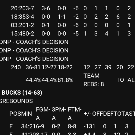
20:20
3-7
3-6
0-0
-6
0
1
1
0
2
18:35
3-4
0-0
1-1
-2
0
2
2
6
2
03:20
1-2
0-1
0-0
-6
0
0
0
0
1
15:48
0-2
0-0
0-0
-5
1
3
4
1
3
DNP - COACH'S DECISION
DNP - COACH'S DECISION
DNP - COACH'S DECISION
240
36-81
12-27
18-22
12
27
39
20
22
TEAM
44.4%
44.4%
81.8%
TOTAL 
REBS: 8
BUCKS (14-63)
LSREBOUNDS
FGM-
3PM-
FTM-
POS
MIN
+/-
OFF
DEF
TOT
AS
A
A
A
F
34:21
6-9
0-2
8-8
-13
1
0
1
3
F
41:20
8-17
0-0
3-3
+4
4
8
12
2