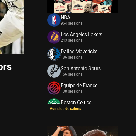
NBA
964 sessions
Los Angeles Lakers
243 sessions
Dallas Mavericks
186 sessions
ors
San Antonio Spurs
156 sessions
Equipe de France
138 sessions
Boston Celtics
133 sessions
Voir plus de salons
New York Knicks
114 sessions