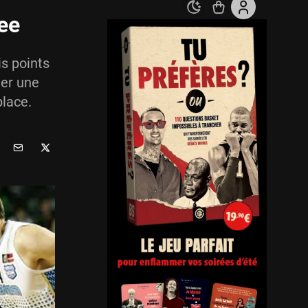
ee
is points
ter une
place.