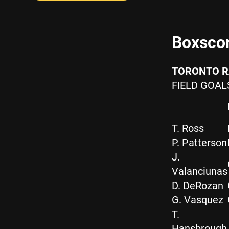
Boxsco
TORONTO R
FIELD GOA
T. Ross
P. Patterson
J.
Valanciunas
D. DeRozan
G. Vasquez
T.
Hansbrough