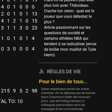
Memphis Grizzlies
plus loin avec Thibodeau.
39 sessions
4
0
1
0
0
0
Crache ton venin : quel est le
2
0
1
0
1
13
Cleveland Cavaliers
joueur que vous détestez le
38 sessions
4
1
2
1
0
15
plus ?
3
1
1
3
0
23
Article passionnant sur les
Orlando Magic
questions de société et
36 sessions
1
0
1
0
1
4
certains athlètes NBA qui
Euroleague
tendent à se radicaliser (envie
34 sessions
0
3
0
0
0
4
de brûler mon maillot de Tyler
Herro)
Charlotte Hornets
32 sessions
Houston Rockets
RÈGLES DE VIE
31 sessions
Pour le bien de tous...
Washington Wizards
Soyez respectueux envers les autres
29 sessions
21
5
9
5
2
98
membres. On ne dépasse pas les bornes
façon Draymond Green des mauvais
Portland Trail Blazers
AL TO: 10
jours : pas de trolling haineux, ni
27 sessions
d’attaques personnelles dans les
messages et les commentaires.