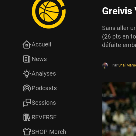
Greivis
Sans aller un
(26 pts en t
Accueil
défaite emba
News
Par
Shaï Mam
Analyses
Podcasts
Sessions
REVERSE
SHOP Merch