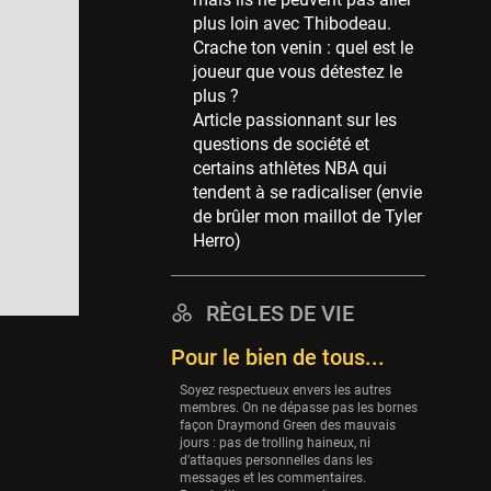
Memphis Grizzlies
plus loin avec Thibodeau.
39 sessions
Crache ton venin : quel est le
Cleveland Cavaliers
joueur que vous détestez le
38 sessions
plus ?
Article passionnant sur les
Orlando Magic
questions de société et
36 sessions
certains athlètes NBA qui
Euroleague
tendent à se radicaliser (envie
34 sessions
de brûler mon maillot de Tyler
Herro)
Charlotte Hornets
32 sessions
Houston Rockets
RÈGLES DE VIE
31 sessions
Pour le bien de tous...
Washington Wizards
Soyez respectueux envers les autres
29 sessions
membres. On ne dépasse pas les bornes
façon Draymond Green des mauvais
Portland Trail Blazers
jours : pas de trolling haineux, ni
27 sessions
d’attaques personnelles dans les
messages et les commentaires.