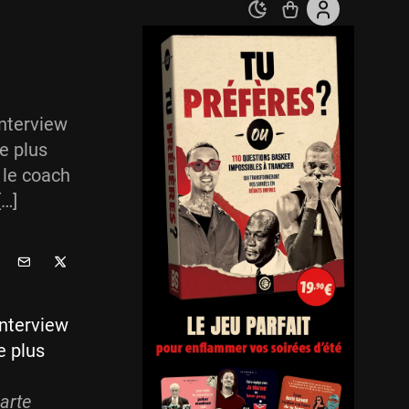
interview
e plus
ù le coach
[…]
interview
e plus
carte