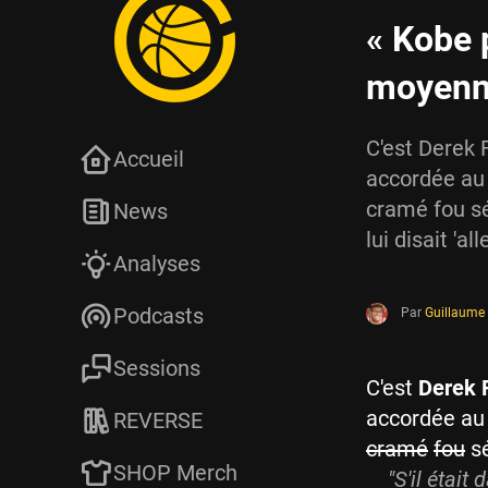
« Kobe 
moyenn
C'est Derek F
Accueil
accordée au 
cramé fou sén
News
lui disait 'a
Analyses
Podcasts
Par
Guillaum
Sessions
C'est
Derek 
accordée a
REVERSE
cramé
fou
sé
SHOP Merch
"
S'il était