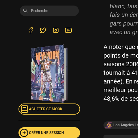
blanc, fai
fais un écr
gars pourra
avec un gr
A noter que 
points de mo
saisons 2006 
tournait à 4
année). En r
meilleur pou
48,6% de ses
ACHETER CE MOOK
Los Angeles L
CRÉER UNE SESSION