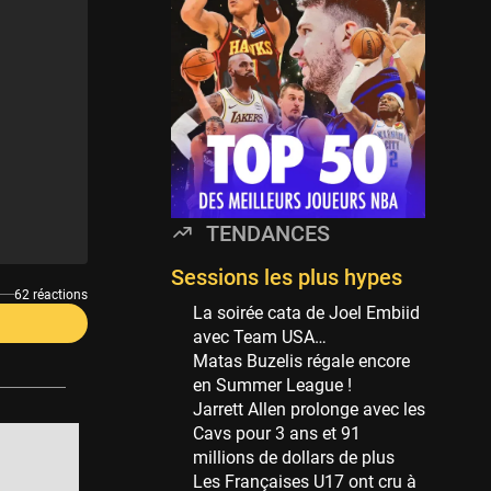
Minnesota Timberwolves
114 sessions
Golden State Warriors
113 sessions
Denver Nuggets
106 sessions
WNBA
97 sessions
TENDANCES
Philadelphia Sixers
89 sessions
Sessions les plus hypes
62 réactions
Milwaukee Bucks
La soirée cata de Joel Embiid
82 sessions
avec Team USA…
Matas Buzelis régale encore
Hoop Culture
en Summer League !
73 sessions
Jarrett Allen prolonge avec les
Oklahoma City Thunder
Cavs pour 3 ans et 91
69 sessions
millions de dollars de plus
Les Françaises U17 ont cru à