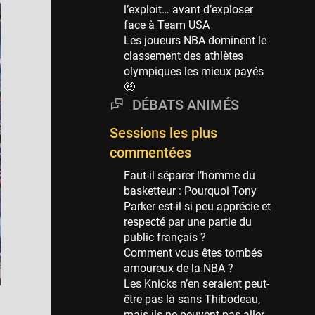
Phoenix Suns
l’exploit… avant d’exploser
69 sessions
face à Team USA
Les joueurs NBA dominent le
Miami Heat
classement des athlètes
63 sessions
olympiques les mieux payés
Los Angeles Clippers
🤑
61 sessions
DÉBATS ANIMÉS
Indiana Pacers
Sessions les plus
53 sessions
commentées
New Orleans Pelicans
53 sessions
Faut-il séparer l’homme du
basketteur : Pourquoi Tony
Jeux Olympiques
Parker est-il si peu apprécie et
52 sessions
respecté par une partie du
public français ?
Atlanta Hawks
Comment vous êtes tombés
45 sessions
amoureux de la NBA ?
Chicago Bulls
Les Knicks n’en seraient peut-
41 sessions
être pas là sans Thibodeau,
mais ils ne peuvent pas aller