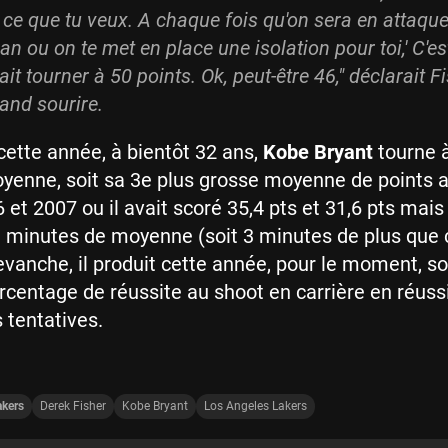
s ce que tu veux. A chaque fois qu'on sera en attaque
an ou on te met en place une isolation pour toi,' C'est 
it tourner à 50 points. Ok, peut-être 46,
" déclarait F
and sourire.
cette année, à bientôt 32 ans,
Kobe Bryant
tourne à
yenne, soit sa 3e plus grosse moyenne de points a
et 2007 ou il avait scoré 35,4 pts et 31,6 pts mais 
1 minutes de moyenne (soit 3 minutes de plus que 
evanche, il produit cette année, pour le moment, s
rcentage de réussite au shoot en carrière en réuss
 tentatives.
akers
Derek Fisher
Kobe Bryant
Los Angeles Lakers