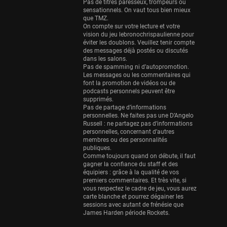
Eurobasket
Pas de titres paresseux, trompeurs ou
sensationnels. On vaut tous bien mieux
25 sessions
que TMZ.
On compte sur votre lecture et votre
Detroit Pistons
vision du jeu lebronochrispaulienne pour
25 sessions
éviter les doublons. Veuillez tenir compte
des messages déjà postés ou discutés
Brooklyn Nets
dans les salons.
Pas de spamming ni d’autopromotion.
24 sessions
Les messages ou les commentaires qui
font la promotion de vidéos ou de
Sacramento Kings
podcasts personnels peuvent être
24 sessions
supprimés.
Pas de partage d’informations
Utah Jazz
personnelles. Ne faites pas une D’Angelo
Russell : ne partagez pas d’informations
22 sessions
personnelles, concernant d’autres
membres ou des personnalités
Toronto Raptors
publiques.
18 sessions
Comme toujours quand on débute, il faut
gagner la confiance du staff et des
REVERSE
équipiers : grâce à la qualité de vos
premiers commentaires. Et très vite, si
11 sessions
vous respectez le cadre de jeu, vous aurez
Bleues
carte blanche et pourrez dégainer les
sessions avec autant de frénésie que
0 sessions
James Harden période Rockets.