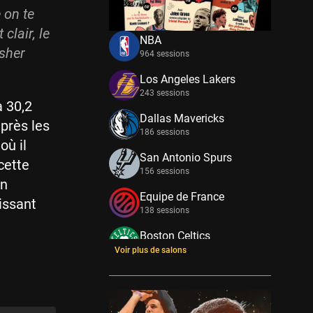
 on te
clair, le
NBA
isher
964 sessions
Los Angeles Lakers
243 sessions
 30,2
Dallas Mavericks
près les
186 sessions
où il
San Antonio Spurs
cette
156 sessions
on
Equipe de France
issant
138 sessions
Boston Celtics
133 sessions
Voir plus de salons
New York Knicks
114 sessions