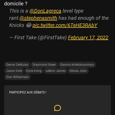
domicile ?
This is a
@DonLagreca
level type
rant.
@stephenasmith
has had enough of the
Knicks 😂
pic.twitter.com/6TeHE3RAbY
— First Take (@FirstTake)
February 17, 2022
Demar DeRozan
Draymond Green
Giannis Antetokounmpo
Jason Kidd
Kyrie Irving
LeBron James
Nikola Jokic
Zion Williamson
PARTICIPEZ AUX DÉBATS !