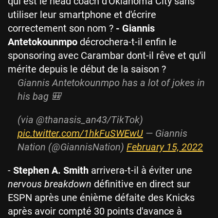
qui est le head coach d'Oklahoma City sans
utiliser leur smartphone et d'écrire
correctement son nom ?
- Giannis
Antetokounmpo
décrochera-t-il enfin le
sponsoring avec Carambar dont-il rêve et qu'il
mérite depuis le début de la saison ?
Giannis Antetokounmpo has a lot of jokes in
his bag 🎒
(via @thanasis_an43/TikTok)
pic.twitter.com/1hkFuSWEwU
— Giannis
Nation (@GiannisNation)
February 15, 2022
-
Stephen A. Smith
arrivera-t-il à éviter une
nervous breakdown
définitive en direct sur
ESPN après une énième défaite des Knicks
après avoir compté 30 points d'avance à