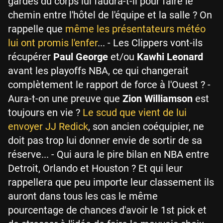
gardes du corps lui faudra-t-il pour faire le
chemin entre l'hôtel de l'équipe et la salle ? On
rappelle que
même les présentateurs météo
lui ont promis l'enfer
... - Les Clippers vont-ils
récupérer
Paul George
et/ou
Kawhi Leonard
avant les playoffs NBA, ce qui changerait
complètement le rapport de force à l'Ouest ? -
Aura-t-on une preuve que
Zion Williamson
est
toujours en vie ?
Le scud que vient de lui
envoyer JJ Redick
, son ancien coéquipier, ne
doit pas trop lui donner envie de sortir de sa
réserve... - Qui aura le pire bilan en NBA entre
Detroit, Orlando et Houston ? Et qui leur
rappellera que peu importe leur classement ils
auront dans tous les cas le même
pourcentage de chances d'avoir le 1st pick et