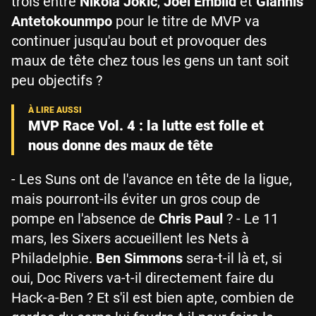
trois entre
Nikola Jokic
,
Joel Embiid
et
Giannis
Antetokounmpo
pour le titre de MVP va
continuer jusqu'au bout et provoquer des
maux de tête chez tous les gens un tant soit
peu objectifs ?
MVP Race Vol. 4 : la lutte est folle et
nous donne des maux de tête
- Les Suns ont de l'avance en tête de la ligue,
mais pourront-ils éviter un gros coup de
pompe en l'absence de
Chris Paul
? - Le 11
mars, les Sixers accueillent les Nets à
Philadelphie.
Ben Simmons
sera-t-il là et, si
oui, Doc Rivers va-t-il directement faire du
Hack-a-Ben ? Et s'il est bien apte, combien de