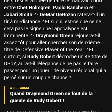
de stresser à l'idée de faire le mauvais choix
entre
Chet Holmgren
,
Paolo Banchero
et
Jabari Smith
? -
DeMar DeRozan
ratera-t-il un
tir à mi-distance ? Et si oui, est-ce que ce ne
sera pas le signe que l'apocalypse est
imminente ? -
Draymond Green
rejouera-t-il
assez tôt pour aller chercher son deuxième
titre de Defensive Player of the Year ? Et
surtout, si
Rudy Gobert
décroche un 4e titre de
DPoY, aura-t-il l'élégance de ne pas le faire
passer pour un joueur de niveau régional qui a
percé sur un coup de chance ?
Quand Draymond Green se fout de la
gueule de Rudy Gobert !