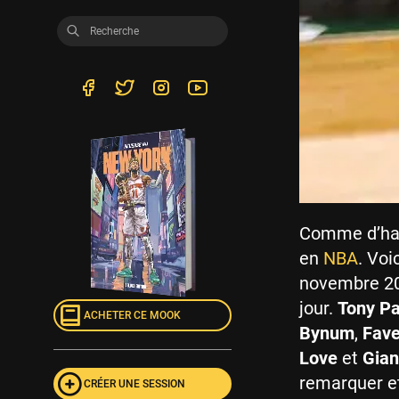
Comme d’habi
en
NBA
. Voi
novembre 20
jour.
Tony Pa
ACHETER CE MOOK
Bynum
,
Fave
Love
et
Gian
remarquer et
CRÉER UNE SESSION