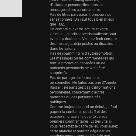
Eurobasket
jours : pas de trolling haineux, ni
d’attaques personnelles dans les
25 sessions
messages et les commentaires.
Pas de titres paresseux, trompeurs ou
Detroit Pistons
sensationnels. On vaut tous bien mieux
25 sessions
que TMZ.
On compte sur votre lecture et votre
Brooklyn Nets
vision du jeu lebronochrispaulienne pour
éviter les doublons. Veuillez tenir compte
24 sessions
des messages déjà postés ou discutés
dans les salons.
Sacramento Kings
Pas de spamming ni d’autopromotion.
24 sessions
Les messages ou les commentaires qui
font la promotion de vidéos ou de
Utah Jazz
podcasts personnels peuvent être
supprimés.
22 sessions
Pas de partage d’informations
personnelles. Ne faites pas une D’Angelo
Toronto Raptors
Russell : ne partagez pas d’informations
18 sessions
personnelles, concernant d’autres
membres ou des personnalités
REVERSE
publiques.
Comme toujours quand on débute, il faut
11 sessions
gagner la confiance du staff et des
équipiers : grâce à la qualité de vos
Bleues
premiers commentaires. Et très vite, si
0 sessions
vous respectez le cadre de jeu, vous aurez
carte blanche et pourrez dégainer les