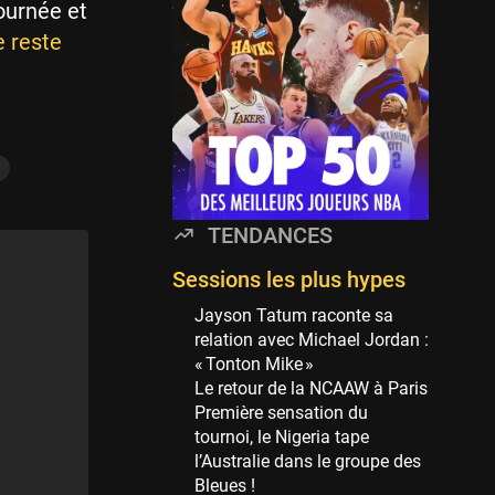
Minnesota Timberwolves
ournée et
114 sessions
e reste
Golden State Warriors
113 sessions
Denver Nuggets
106 sessions
i
WNBA
97 sessions
TENDANCES
Philadelphia Sixers
89 sessions
Sessions les plus hypes
Milwaukee Bucks
Jayson Tatum raconte sa
82 sessions
relation avec Michael Jordan :
« Tonton Mike »
Hoop Culture
Le retour de la NCAAW à Paris
73 sessions
Première sensation du
Oklahoma City Thunder
tournoi, le Nigeria tape
69 sessions
l’Australie dans le groupe des
Bleues !