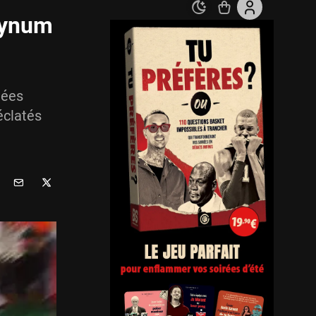
Bynum
lées
éclatés