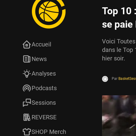
Top 10 
se paie
Voici Toutes
Accueil
dans le Top 
hier soir.
News
Analyses
Par
BasketSes
Podcasts
Sessions
REVERSE
SHOP Merch