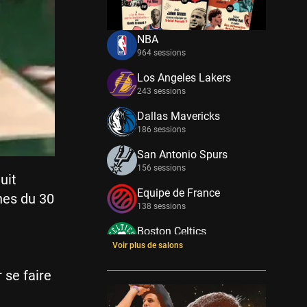
NBA
964 sessions
Los Angeles Lakers
243 sessions
Dallas Mavericks
186 sessions
San Antonio Spurs
156 sessions
uit
Equipe de France
ches du 30
138 sessions
Boston Celtics
133 sessions
Voir plus de salons
New York Knicks
 se faire
114 sessions