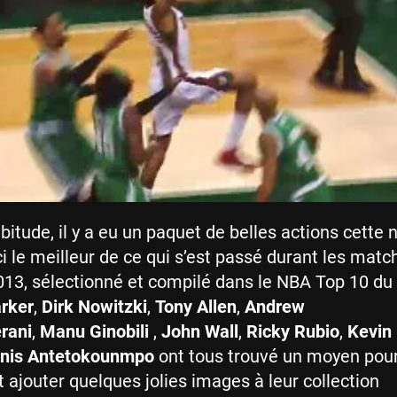
tude, il y a eu un paquet de belles actions cette n
ci le meilleur de ce qui s’est passé durant les mat
13, sélectionné et compilé dans le NBA Top 10 du
rker
,
Dirk Nowitzki
,
Tony Allen
,
Andrew
rani
,
Manu Ginobili
,
John Wall
,
Ricky Rubio
,
Kevin
nis Antetokounmpo
ont tous trouvé un moyen pour
 ajouter quelques jolies images à leur collection