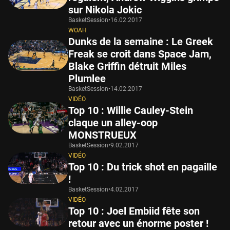
sur Nikola Jokic
BasketSession
•
16.02.2017
WOAH
Dunks de la semaine : Le Greek
Freak se croit dans Space Jam,
Blake Griffin détruit Miles
Plumlee
BasketSession
•
14.02.2017
VIDÉO
Top 10 : Willie Cauley-Stein
claque un alley-oop
MONSTRUEUX
BasketSession
•
9.02.2017
VIDÉO
Top 10 : Du trick shot en pagaille
!
BasketSession
•
4.02.2017
VIDÉO
Top 10 : Joel Embiid fête son
retour avec un énorme poster !