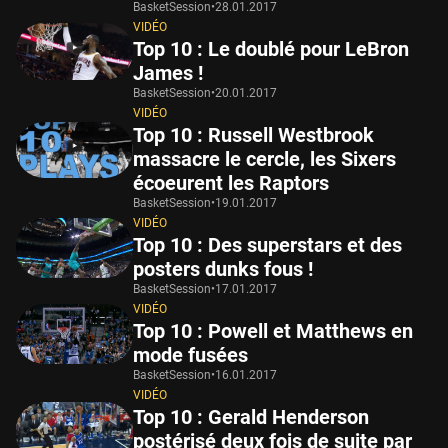
BasketSession
•
28.01.2017
VIDÉO
Top 10 : Le doublé pour LeBron
James !
BasketSession
•
20.01.2017
VIDÉO
Top 10 : Russell Westbrook
massacre le cercle, les Sixers
écoeurent les Raptors
BasketSession
•
19.01.2017
VIDÉO
Top 10 : Des superstars et des
posters dunks fous !
BasketSession
•
17.01.2017
VIDÉO
Top 10 : Powell et Matthews en
mode fusées
BasketSession
•
16.01.2017
VIDÉO
Top 10 : Gerald Henderson
postérisé deux fois de suite par