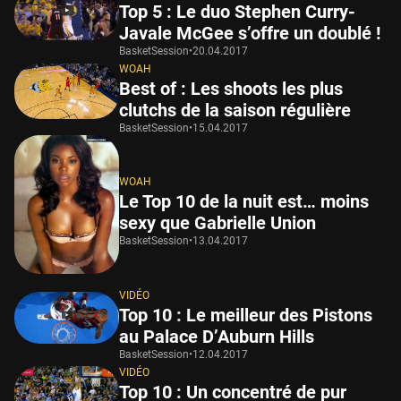
Top 5 : Le duo Stephen Curry-
Javale McGee s’offre un doublé !
BasketSession
•
20.04.2017
WOAH
Best of : Les shoots les plus
clutchs de la saison régulière
BasketSession
•
15.04.2017
WOAH
Le Top 10 de la nuit est… moins
sexy que Gabrielle Union
BasketSession
•
13.04.2017
VIDÉO
Top 10 : Le meilleur des Pistons
au Palace D’Auburn Hills
BasketSession
•
12.04.2017
VIDÉO
Top 10 : Un concentré de pur