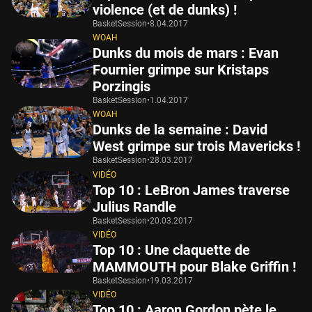
violence (et de dunks) !
BasketSession
•
8.04.2017
WOAH
Dunks du mois de mars : Evan
Fournier grimpe sur Kristaps
Porzingis
BasketSession
•
1.04.2017
WOAH
Dunks de la semaine : David
West grimpe sur trois Mavericks !
BasketSession
•
28.03.2017
VIDÉO
Top 10 : LeBron James traverse
Julius Randle
BasketSession
•
20.03.2017
VIDÉO
Top 10 : Une claquette de
MAMMOUTH pour Blake Griffin !
BasketSession
•
19.03.2017
VIDÉO
Top 10 : Aaron Gordon pète le