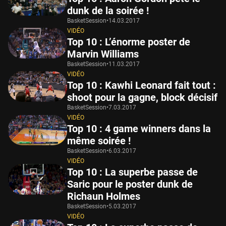
dunk de la soirée !
BasketSession
•
14.03.2017
VIDÉO
Top 10 : L’énorme poster de
Marvin Williams
BasketSession
•
11.03.2017
VIDÉO
Top 10 : Kawhi Leonard fait tout :
shoot pour la gagne, block décisif
BasketSession
•
7.03.2017
VIDÉO
Top 10 : 4 game winners dans la
même soirée !
BasketSession
•
6.03.2017
VIDÉO
Top 10 : La superbe passe de
Saric pour le poster dunk de
Richaun Holmes
BasketSession
•
5.03.2017
VIDÉO