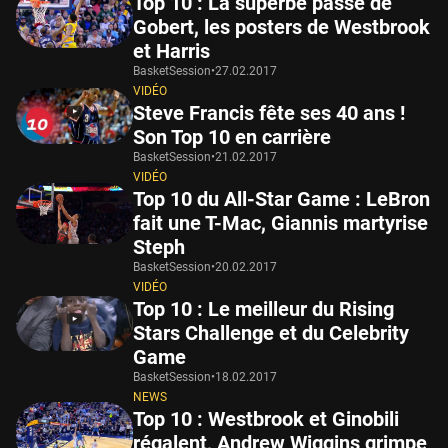
Top 10 : La superbe passe de
Gobert, les posters de Westbrook
et Harris
BasketSession
•
27.02.2017
VIDÉO
Steve Francis fête ses 40 ans !
Son Top 10 en carrière
BasketSession
•
21.02.2017
VIDÉO
Top 10 du All-Star Game : LeBron
fait une T-Mac, Giannis martyrise
Steph
BasketSession
•
20.02.2017
VIDÉO
Top 10 : Le meilleur du Rising
Stars Challenge et du Celebrity
Game
BasketSession
•
18.02.2017
NEWS
Top 10 : Westbrook et Ginobili
régalent, Andrew Wiggins grimpe