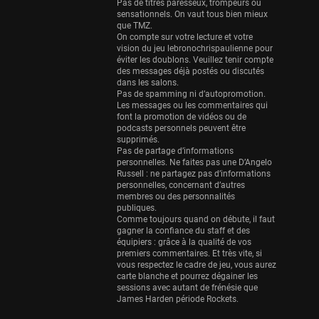
Eurobasket
Pas de titres paresseux, trompeurs ou
sensationnels. On vaut tous bien mieux
25 sessions
que TMZ.
On compte sur votre lecture et votre
Detroit Pistons
vision du jeu lebronochrispaulienne pour
25 sessions
éviter les doublons. Veuillez tenir compte
des messages déjà postés ou discutés
Brooklyn Nets
dans les salons.
Pas de spamming ni d’autopromotion.
24 sessions
Les messages ou les commentaires qui
font la promotion de vidéos ou de
Sacramento Kings
podcasts personnels peuvent être
24 sessions
supprimés.
Pas de partage d’informations
Utah Jazz
personnelles. Ne faites pas une D’Angelo
Russell : ne partagez pas d’informations
22 sessions
personnelles, concernant d’autres
membres ou des personnalités
Toronto Raptors
publiques.
18 sessions
Comme toujours quand on débute, il faut
gagner la confiance du staff et des
REVERSE
équipiers : grâce à la qualité de vos
premiers commentaires. Et très vite, si
11 sessions
vous respectez le cadre de jeu, vous aurez
Bleues
carte blanche et pourrez dégainer les
sessions avec autant de frénésie que
0 sessions
James Harden période Rockets.