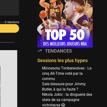
Minnesota Timberwolves
114 sessions
Golden State Warriors
113 sessions
0 réactions
Denver Nuggets
106 sessions
WNBA
97 sessions
TENDANCES
Philadelphia Sixers
89 sessions
Sessions les plus hypes
Milwaukee Bucks
Minnesota Timberwolves : Le
82 sessions
cinq All-Time voté par la
commu
Hoop Culture
Sale blessure pour Jimmy
73 sessions
Butler, à qui la faute ?
Oklahoma City Thunder
Nikola Jokic : la dinguerie des
69 sessions
stats de sa campagne
victorieuse 😱