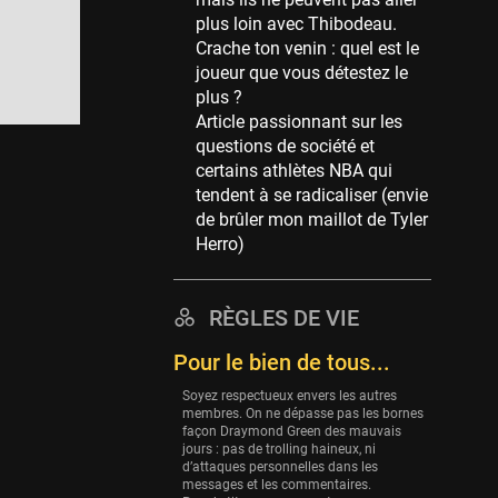
Memphis Grizzlies
plus loin avec Thibodeau.
39 sessions
Crache ton venin : quel est le
Cleveland Cavaliers
joueur que vous détestez le
38 sessions
plus ?
Article passionnant sur les
Orlando Magic
questions de société et
36 sessions
certains athlètes NBA qui
Euroleague
tendent à se radicaliser (envie
34 sessions
de brûler mon maillot de Tyler
Herro)
Charlotte Hornets
32 sessions
Houston Rockets
RÈGLES DE VIE
31 sessions
Pour le bien de tous...
Washington Wizards
Soyez respectueux envers les autres
29 sessions
membres. On ne dépasse pas les bornes
façon Draymond Green des mauvais
Portland Trail Blazers
jours : pas de trolling haineux, ni
27 sessions
d’attaques personnelles dans les
messages et les commentaires.