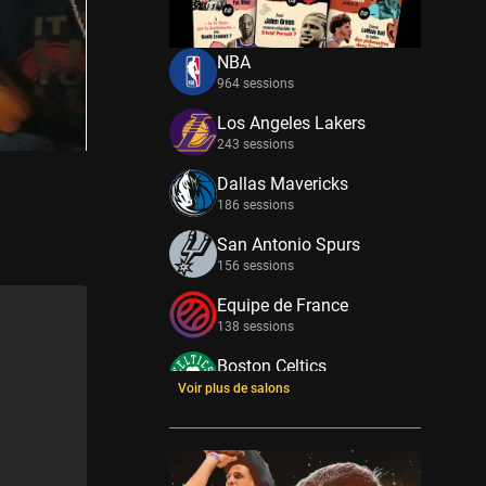
NBA
964 sessions
Los Angeles Lakers
243 sessions
Dallas Mavericks
186 sessions
San Antonio Spurs
156 sessions
Equipe de France
138 sessions
Boston Celtics
133 sessions
Voir plus de salons
New York Knicks
114 sessions