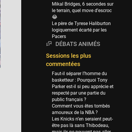
Phoenix Suns
Mikal Bridges, 6 secondes sur
69 sessions
le terrain, quel move d’escroc
😂
Miami Heat
Le père de Tyrese Haliburton
63 sessions
logiquement écarté par les
Los Angeles Clippers
Pacers
61 sessions
DÉBATS ANIMÉS
Indiana Pacers
Sessions les plus
53 sessions
commentées
New Orleans Pelicans
53 sessions
Faut-il séparer l’homme du
basketteur : Pourquoi Tony
Jeux Olympiques
Parker est-il si peu apprécie et
52 sessions
respecté par une partie du
public français ?
Atlanta Hawks
Comment vous êtes tombés
45 sessions
amoureux de la NBA ?
Chicago Bulls
Les Knicks n’en seraient peut-
41 sessions
être pas là sans Thibodeau,
mais ils ne peuvent pas aller