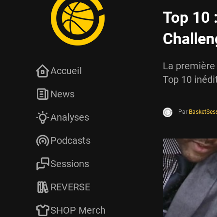
Top 10 :
Challen
La première
Accueil
Top 10 inédi
News
Par
BasketSes
Analyses
Podcasts
Sessions
REVERSE
SHOP Merch