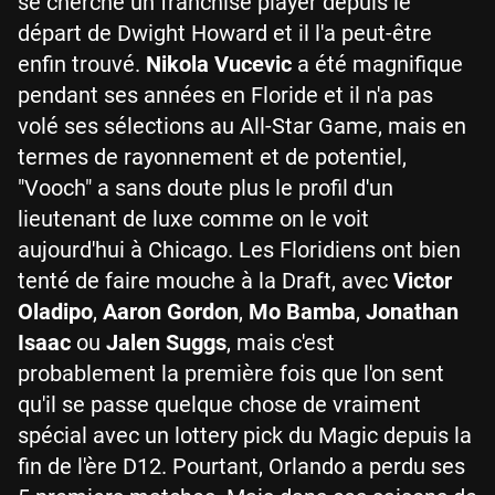
se cherche un franchise player depuis le
départ de Dwight Howard et il l'a peut-être
enfin trouvé.
Nikola Vucevic
a été magnifique
pendant ses années en Floride et il n'a pas
volé ses sélections au All-Star Game, mais en
termes de rayonnement et de potentiel,
"Vooch" a sans doute plus le profil d'un
lieutenant de luxe comme on le voit
aujourd'hui à Chicago. Les Floridiens ont bien
tenté de faire mouche à la Draft, avec
Victor
Oladipo
,
Aaron Gordon
,
Mo Bamba
,
Jonathan
Isaac
ou
Jalen Suggs
, mais c'est
probablement la première fois que l'on sent
qu'il se passe quelque chose de vraiment
spécial avec un lottery pick du Magic depuis la
fin de l'ère D12. Pourtant, Orlando a perdu ses