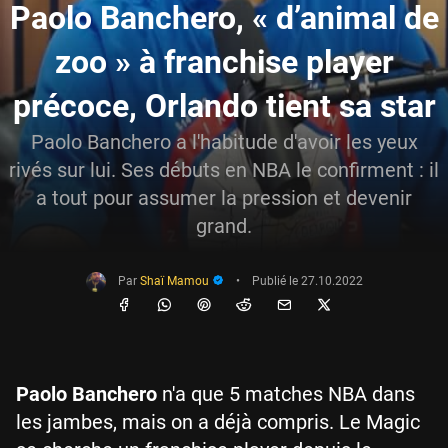
Paolo Banchero, « d’animal de
zoo » à franchise player
précoce, Orlando tient sa star
Paolo Banchero a l'habitude d'avoir les yeux
rivés sur lui. Ses débuts en NBA le confirment : il
a tout pour assumer la pression et devenir
grand.
Par
Shaï Mamou
•
Publié le
27.10.2022
Paolo Banchero
n'a que 5 matches NBA dans
les jambes, mais on a déjà compris. Le Magic