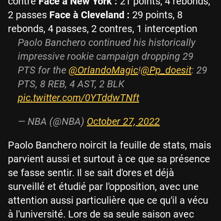
contre
Face à New York :
21 points, 4 rebonds,
2 passes
Face à Cleveland :
29 points, 8
rebonds, 4 passes, 2 contres, 1 interception
Paolo Banchero continued his historically
impressive rookie campaign dropping 29
PTS for the
@OrlandoMagic
!
@Pp_doesit
: 29
PTS, 8 REB, 4 AST, 2 BLK
pic.twitter.com/0YTddwTNft
— NBA (@NBA)
October 27, 2022
Paolo Banchero noircit la feuille de stats, mais
parvient aussi et surtout à ce que sa présence
se fasse sentir. Il se sait d'ores et déjà
surveillé et étudié par l'opposition, avec une
attention aussi particulière que ce qu'il a vécu
à l'université. Lors de sa seule saison avec