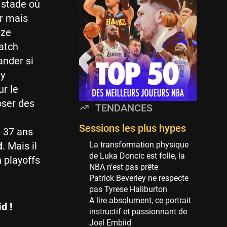
Minnesota Timberwolves
u stade où
114 sessions
er mais
Golden State Warriors
nze
113 sessions
match
Denver Nuggets
ander si
106 sessions
ly
WNBA
ur le
97 sessions
oser des
TENDANCES
Philadelphia Sixers
89 sessions
Sessions les plus hypes
e 37 ans
Milwaukee Bucks
d
. Mais il
La transformation physique
82 sessions
de Luka Doncic est folle, la
 playoffs
NBA n’est pas prête
Hoop Culture
Patrick Beverley ne respecte
73 sessions
pas Tyrese Haliburton
Oklahoma City Thunder
A lire absolument, ce portrait
d !
69 sessions
instructif et passionnant de
Joel Embiid