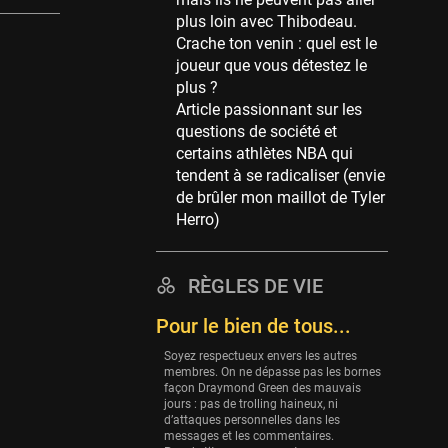
Memphis Grizzlies
plus loin avec Thibodeau.
39 sessions
Crache ton venin : quel est le
Cleveland Cavaliers
joueur que vous détestez le
38 sessions
plus ?
Article passionnant sur les
Orlando Magic
questions de société et
36 sessions
certains athlètes NBA qui
Euroleague
tendent à se radicaliser (envie
34 sessions
de brûler mon maillot de Tyler
Herro)
Charlotte Hornets
32 sessions
Houston Rockets
RÈGLES DE VIE
31 sessions
Pour le bien de tous...
Washington Wizards
Soyez respectueux envers les autres
29 sessions
membres. On ne dépasse pas les bornes
façon Draymond Green des mauvais
Portland Trail Blazers
jours : pas de trolling haineux, ni
27 sessions
d’attaques personnelles dans les
messages et les commentaires.