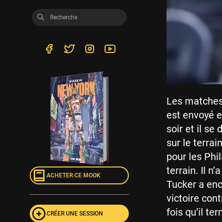
Les matches
est envoyé e
soir et il se
sur le terrai
pour les Phil
terrain. Il 
ACHETER CE MOOK
Tucker a enc
victoire con
fois qu’il t
CRÉER UNE SESSION