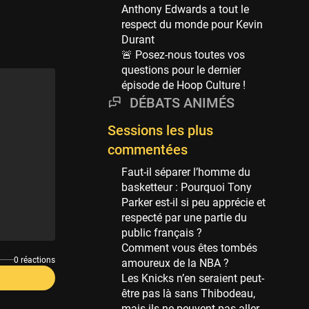
Phoenix Suns
Anthony Edwards a tout le
69 sessions
respect du monde pour Kevin
Durant
Miami Heat
🚨 Posez-nous toutes vos
63 sessions
questions pour le dernier
Los Angeles Clippers
épisode de Hoop Culture !
61 sessions
DÉBATS ANIMÉS
Indiana Pacers
Sessions les plus
53 sessions
commentées
New Orleans Pelicans
53 sessions
Faut-il séparer l’homme du
basketteur : Pourquoi Tony
Jeux Olympiques
Parker est-il si peu apprécie et
52 sessions
respecté par une partie du
public français ?
Atlanta Hawks
Comment vous êtes tombés
45 sessions
0 réactions
amoureux de la NBA ?
Chicago Bulls
Les Knicks n’en seraient peut-
41 sessions
être pas là sans Thibodeau,
mais ils ne peuvent pas aller