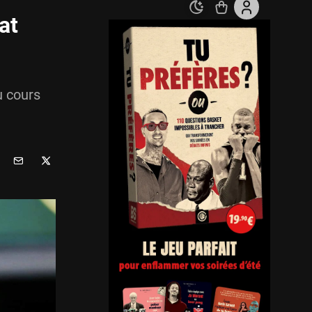
at
u cours