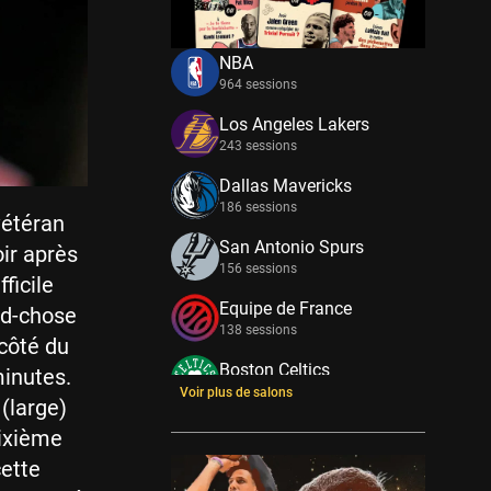
NBA
964 sessions
Los Angeles Lakers
243 sessions
Dallas Mavericks
186 sessions
vétéran
San Antonio Spurs
ir après
156 sessions
ficile
Equipe de France
and-chose
138 sessions
 côté du
Boston Celtics
minutes.
133 sessions
Voir plus de salons
(large)
New York Knicks
sixième
114 sessions
cette