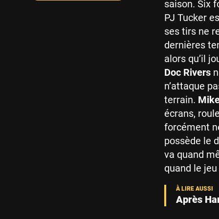
saison. Six f
PJ Tucker es
ses tirs ne r
dernières te
alors qu’il 
Doc Rivers
ne
n’attaque pa
terrain.
Mike
écrans, roule
forcément né
possède le 
va quand mêm
quand le jeu
Après Har