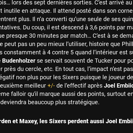
ois… lors des sept dernières sorties. C’est arrivé a
t inutile en attaque. Il attend posté dans son corn
entrent plus. Il n’a converti qu’une seule de ses qui
ntatives. Du coup, il est descend à 3,6 points par 
joue presque 30 minutes par match… C’est à se dem
 peut pas un peu mieux l’utiliser, histoire que Phil
s constamment à 4 contre 5 quand l’intérieur est s
 Budenholzer
se servait souvent de Tucker pour p
r près du cercle, etc. En tout cas, l’impact n’est pas
gatif non plus pour les Sixers puisque le joueur d
deuxième meilleur
+/-
de l’effectif après
Joel Embii
e falloir qu'il marque aussi des points, surtout en
 deviendra beaucoup plus stratégique.
den et Maxey, les Sixers perdent aussi Joel Embii