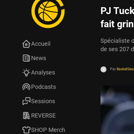
PJ Tuck
fait gri
Spécialiste 
Accueil
de ses 207 d
News
Par
BasketSes
Analyses
Podcasts
Sessions
REVERSE
SHOP Merch