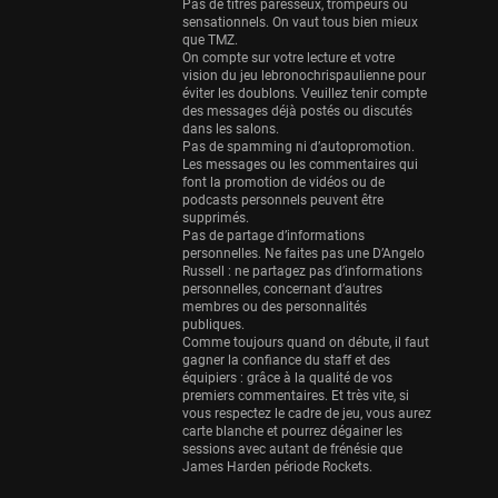
Eurobasket
Pas de titres paresseux, trompeurs ou
sensationnels. On vaut tous bien mieux
25 sessions
que TMZ.
On compte sur votre lecture et votre
Detroit Pistons
vision du jeu lebronochrispaulienne pour
25 sessions
éviter les doublons. Veuillez tenir compte
des messages déjà postés ou discutés
Brooklyn Nets
dans les salons.
Pas de spamming ni d’autopromotion.
24 sessions
Les messages ou les commentaires qui
font la promotion de vidéos ou de
Sacramento Kings
podcasts personnels peuvent être
24 sessions
supprimés.
Pas de partage d’informations
Utah Jazz
personnelles. Ne faites pas une D’Angelo
Russell : ne partagez pas d’informations
22 sessions
personnelles, concernant d’autres
membres ou des personnalités
Toronto Raptors
publiques.
18 sessions
Comme toujours quand on débute, il faut
gagner la confiance du staff et des
REVERSE
équipiers : grâce à la qualité de vos
premiers commentaires. Et très vite, si
11 sessions
vous respectez le cadre de jeu, vous aurez
Bleues
carte blanche et pourrez dégainer les
sessions avec autant de frénésie que
0 sessions
James Harden période Rockets.