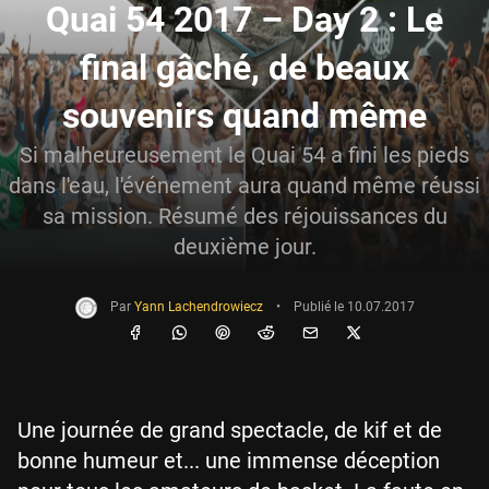
Quai 54 2017 – Day 2 : Le
final gâché, de beaux
souvenirs quand même
Si malheureusement le Quai 54 a fini les pieds
dans l'eau, l'événement aura quand même réussi
sa mission. Résumé des réjouissances du
deuxième jour.
Par
Yann Lachendrowiecz
•
Publié le
10.07.2017
Une journée de grand spectacle, de kif et de
bonne humeur et... une immense déception