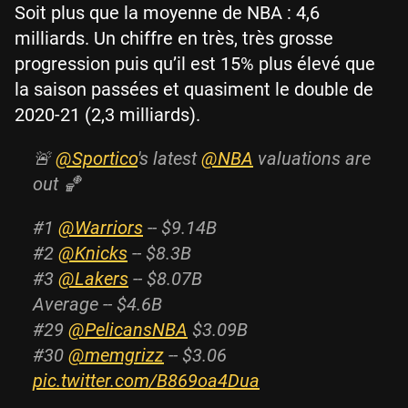
Soit plus que la moyenne de NBA : 4,6
milliards. Un chiffre en très, très grosse
progression puis qu’il est 15% plus élevé que
la saison passées et quasiment le double de
2020-21 (2,3 milliards).
🚨
@Sportico
's latest
@NBA
valuations are
out 🏀
#1
@Warriors
-- $9.14B
#2
@Knicks
-- $8.3B
#3
@Lakers
-- $8.07B
Average -- $4.6B
#29
@PelicansNBA
$3.09B
#30
@memgrizz
-- $3.06
pic.twitter.com/B869oa4Dua