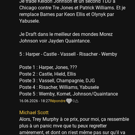
Je trade Keldon Johnson et un second TDD à
Chicago contre Tre Jones et Patrick Williams. Et je
remplace Barnes par Keon Ellis et Olynyk par
Yabusele.
Je Draft dans le meilleur des mondes Morez
Johnson voir Jayden Quaintance.
5 : Harper - Castle - Vassell - Risacher - Wemby
Poste 1 : Harper, Jones, ???
Poste 2 : Castle, Hield, Ellis
Poste 3 : Vassell, Champagnie, DJG
Poste 4 : Risacher, Williams, Yabusele
Poste 5 : Wemby, Kornet, Johnson/Quaintance
16.06.2026 - 18:27
Répondre
0
Michael Scott
Alors, Trey Murphy à ce prix, pour moi, ça ressemble
plus à un panic mve que tu peux regretter
amèrement, et dont on n'est même pas sur qu'il va