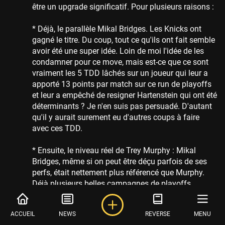
être un upgrade significatif. Pour plusieurs raisons :
* Déjà, le parallèle Mikal Bridges. Les Knicks ont
gagné le titre. Du coup, tout ce qu'ils ont fait semble
avoir été une super idée. Loin de moi l'idée de les
condamner pour ce move, mais est-ce que ce sont
vraiment les 5 TDD lâchés sur un joueur qui leur a
apporté 13 points par match sur ce run de playoffs
et leur a empêché de resigner Hartenstein qui ont été
déterminants ? Je n'en suis pas persuadé. D'autant
qu'il y aurait surement eu d'autres coups à faire
avec ces TDD.
* Ensuite, le niveau réel de Trey Murphy : Mikal
Bridges, même si on peut être déçu parfois de ses
perfs, était nettement plus référencé que Murphy.
Déjà plusieurs belles campagnes de playoffs
comme role player, une saison de All Defensive 1st,
et uen saison de quasi all star vaec Brooklyn dont
ACCUEIL
NEWS
REVERSE
MENU
un premier tour à 23ppg.