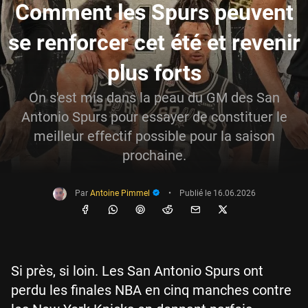
Comment les Spurs peuvent
se renforcer cet été et revenir
plus forts
On s'est mis dans la peau du GM des San
Antonio Spurs pour essayer de constituer le
meilleur effectif possible pour la saison
prochaine.
Par
Antoine Pimmel
•
Publié le
16.06.2026
Si près, si loin. Les San Antonio Spurs ont
perdu les finales NBA en cinq manches contre