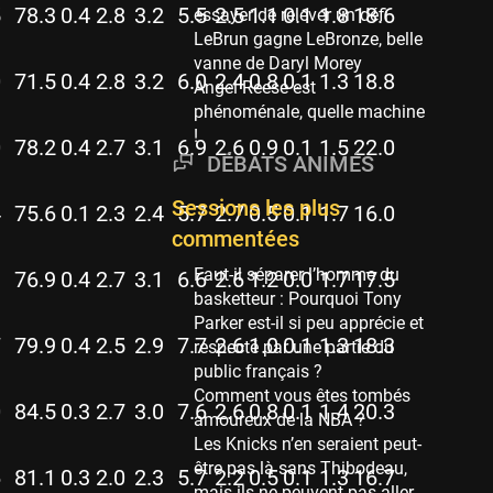
Phoenix Suns
5
78.3
0.4
2.8
3.2
5.5
2.5
1.1
0.1
1.8
18.6
essayer de relever un défi
69 sessions
LeBrun gagne LeBronze, belle
vanne de Daryl Morey
Miami Heat
0
71.5
0.4
2.8
3.2
6.0
2.4
0.8
0.1
1.3
18.8
Angel Reese est
63 sessions
phénoménale, quelle machine
Los Angeles Clippers
!
0
78.2
0.4
2.7
3.1
6.9
2.6
0.9
0.1
1.5
22.0
61 sessions
DÉBATS ANIMÉS
Indiana Pacers
Sessions les plus
53 sessions
4
75.6
0.1
2.3
2.4
5.7
2.7
0.5
0.1
1.7
16.0
commentées
New Orleans Pelicans
53 sessions
Faut-il séparer l’homme du
9
76.9
0.4
2.7
3.1
6.6
2.6
1.2
0.0
1.7
17.5
basketteur : Pourquoi Tony
Jeux Olympiques
Parker est-il si peu apprécie et
52 sessions
7
79.9
0.4
2.5
2.9
7.7
2.6
1.0
0.1
1.3
18.3
respecté par une partie du
public français ?
Atlanta Hawks
Comment vous êtes tombés
45 sessions
0
84.5
0.3
2.7
3.0
7.6
2.6
0.8
0.1
1.4
20.3
amoureux de la NBA ?
Chicago Bulls
Les Knicks n’en seraient peut-
41 sessions
être pas là sans Thibodeau,
6
81.1
0.3
2.0
2.3
5.7
2.2
0.5
0.1
1.3
16.7
mais ils ne peuvent pas aller