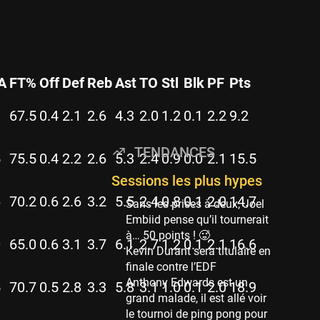
Minnesota Timberwolves
114 sessions
Golden State Warriors
113 sessions
Denver Nuggets
A
FT%
Off
Def
Reb
Ast
TO
Stl
Blk
PF
Pts
106 sessions
1
67.5
0.4
2.1
2.6
4.3
2.0
1.2
0.1
2.2
9.2
WNBA
97 sessions
TENDANCES
5
75.5
0.4
2.2
2.6
5.3
2.4
0.9
0.0
2.1
15.5
Philadelphia Sixers
89 sessions
Sessions les plus hypes
6
70.2
0.6
2.6
3.2
5.5
2.4
0.8
0.1
2.0
14.7
Milwaukee Bucks
Sans les prises à deux, Joel
82 sessions
Embiid pense qu’il tournerait
à… 50 points ! 🥵
Hoop Culture
0
65.0
0.6
3.1
3.7
6.1
2.7
1.2
0.1
2.1
16.6
Kevin Durant sera titulaire en
73 sessions
finale contre l’EDF
Oklahoma City Thunder
Anthony Edwards est un
5
70.7
0.5
2.8
3.3
5.8
3.1
1.0
0.1
2.0
18.9
69 sessions
grand malade, il est allé voir
le tournoi de ping pong pour