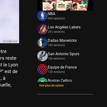
NBA
964 sessions
Los Angeles Lakers
243 sessions
Dallas Mavericks
186 sessions
être
San Antonio Spurs
rs reste
156 sessions
t le Lyon
Equipe de France
P" est de
138 sessions
, à
Boston Celtics
uelle,
133 sessions
Voir plus de salons
New York Knicks
114 sessions