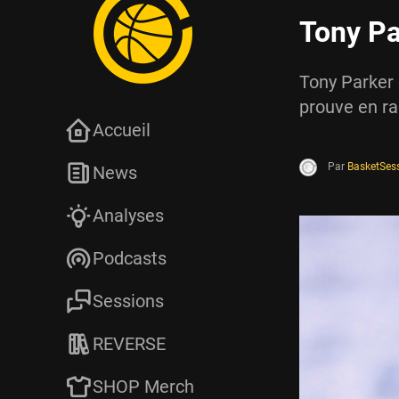
Tony Pa
Tony Parker 
prouve en ra
Accueil
Par
BasketSes
News
Analyses
Podcasts
Sessions
REVERSE
SHOP Merch