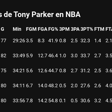
s de Tony Parker en NBA
G
Min
FGM
FGA
FG%
3PM
3PA
3PT%
FTM
FT
77
29:26
3.5
8.3
41.9
0.8
2.5
32.3
1.4
2.
82
33:49
5.9
12.7
46.4
1.0
3.0
33.7
2.7
3.
75
34:21
5.6
12.6
44.7
0.8
2.7
31.2
2.5
3.
80
34:11
6.7
14.0
48.2
0.5
2.0
27.6
2.6
4.
80
33:56
7.8
14.2
54.8
0.1
0.5
30.6
3.2
4.