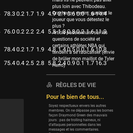
Memphis Grizzlies
plus loin avec Thibodeau.
39 sessions
Crache ton venin : quel est le
4
78.3
0.2
1.7
1.9
4.9
2.1
0.6
0.0
1.6
14.4
Cleveland Cavaliers
joueur que vous détestez le
38 sessions
plus ?
4
76.0
0.2
2.2
2.4
5.3
1.8
0.8
0.2
1.6
11.9
Article passionnant sur les
Orlando Magic
questions de société et
36 sessions
certains athlètes NBA qui
8
78.4
0.2
1.7
1.9
4.8
1.4
0.5
0.0
1.6
10.8
Euroleague
tendent à se radicaliser (envie
34 sessions
de brûler mon maillot de Tyler
8
75.4
0.4
2.5
2.8
5.8
2.4
0.9
0.1
1.7
16.3
Herro)
Charlotte Hornets
32 sessions
Houston Rockets
RÈGLES DE VIE
31 sessions
Pour le bien de tous...
Washington Wizards
Soyez respectueux envers les autres
29 sessions
membres. On ne dépasse pas les bornes
façon Draymond Green des mauvais
Portland Trail Blazers
jours : pas de trolling haineux, ni
27 sessions
d’attaques personnelles dans les
messages et les commentaires.