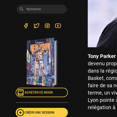
Tony Parker
devenu propr
dans la régio
Basket, comm
faire de sa 
terme, un viv
ACHETER CE MOOK
Lyon pointe 
relégation à 
CRÉER UNE SESSION