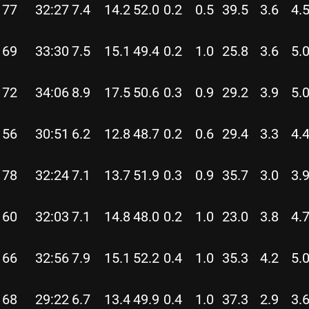
77
32:27
7.4
14.2
52.0
0.2
0.5
39.5
3.6
4.
69
33:30
7.5
15.1
49.4
0.2
1.0
25.8
3.6
5.
72
34:06
8.9
17.5
50.6
0.3
0.9
29.2
3.9
5.
56
30:51
6.2
12.8
48.7
0.2
0.6
29.4
3.3
4.
78
32:24
7.1
13.7
51.9
0.3
0.9
35.7
3.0
3.
60
32:03
7.1
14.8
48.0
0.2
1.0
23.0
3.8
4.
66
32:56
7.9
15.1
52.2
0.4
1.0
35.3
4.2
5.
68
29:22
6.7
13.4
49.9
0.4
1.0
37.3
2.9
3.