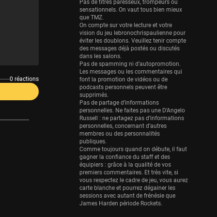
Eurobasket
Pas de titres paresseux, trompeurs ou
sensationnels. On vaut tous bien mieux
25 sessions
que TMZ.
On compte sur votre lecture et votre
Detroit Pistons
vision du jeu lebronochrispaulienne pour
25 sessions
éviter les doublons. Veuillez tenir compte
des messages déjà postés ou discutés
Brooklyn Nets
dans les salons.
Pas de spamming ni d’autopromotion.
24 sessions
Les messages ou les commentaires qui
0 réactions
font la promotion de vidéos ou de
Sacramento Kings
podcasts personnels peuvent être
24 sessions
supprimés.
Pas de partage d’informations
Utah Jazz
personnelles. Ne faites pas une D’Angelo
Russell : ne partagez pas d’informations
22 sessions
personnelles, concernant d’autres
membres ou des personnalités
Toronto Raptors
publiques.
18 sessions
Comme toujours quand on débute, il faut
gagner la confiance du staff et des
REVERSE
équipiers : grâce à la qualité de vos
premiers commentaires. Et très vite, si
11 sessions
vous respectez le cadre de jeu, vous aurez
Bleues
carte blanche et pourrez dégainer les
sessions avec autant de frénésie que
0 sessions
James Harden période Rockets.