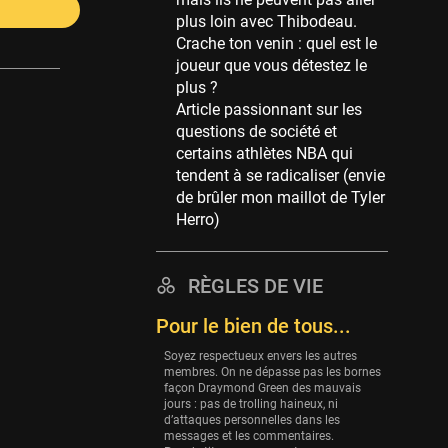
Memphis Grizzlies
plus loin avec Thibodeau.
39 sessions
Crache ton venin : quel est le
Cleveland Cavaliers
joueur que vous détestez le
38 sessions
plus ?
Article passionnant sur les
Orlando Magic
questions de société et
36 sessions
certains athlètes NBA qui
Euroleague
tendent à se radicaliser (envie
34 sessions
de brûler mon maillot de Tyler
Herro)
Charlotte Hornets
32 sessions
Houston Rockets
RÈGLES DE VIE
31 sessions
Pour le bien de tous...
Washington Wizards
Soyez respectueux envers les autres
29 sessions
membres. On ne dépasse pas les bornes
façon Draymond Green des mauvais
Portland Trail Blazers
jours : pas de trolling haineux, ni
27 sessions
d’attaques personnelles dans les
messages et les commentaires.