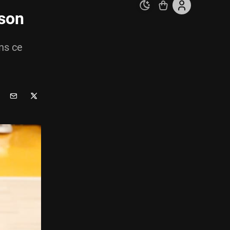
ison
ns ce