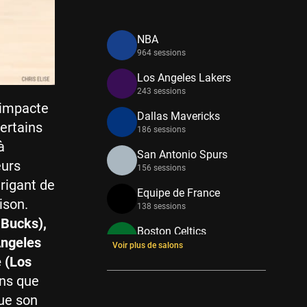
NBA
964 sessions
Los Angeles Lakers
243 sessions
 impacte
Dallas Mavericks
ertains
186 sessions
à
San Antonio Spurs
eurs
156 sessions
trigant de
Equipe de France
ison.
138 sessions
Bucks),
Boston Celtics
Angeles
133 sessions
Voir plus de salons
 (Los
New York Knicks
ons que
114 sessions
que son