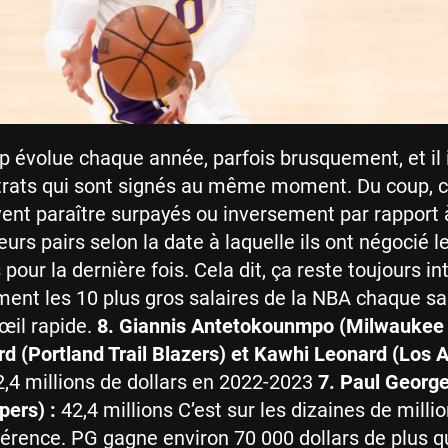
p évolue chaque année, parfois brusquement, et il
trats qui sont signés au même moment. Du coup, c
ent paraître surpayés ou inversement par rapport 
eurs pairs selon la date à laquelle ils ont négocié l
our la dernière fois. Cela dit, ça reste toujours in
ement les 10 plus gros salaires de la NBA chaque sa
’œil rapide.
8. Giannis Antetokounmpo (Milwaukee 
rd (Portland Trail Blazers) et Kawhi Leonard (Los 
2,4 millions de dollars en 2022-2023
7. Paul George
pers) :
42,4 millions C’est sur les dizaines de milli
ifférence. PG gagne environ 70 000 dollars de plus 