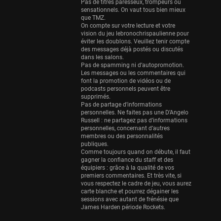
Eurobasket
Pas de titres paresseux, trompeurs ou
sensationnels. On vaut tous bien mieux
25 sessions
que TMZ.
On compte sur votre lecture et votre
Detroit Pistons
vision du jeu lebronochrispaulienne pour
25 sessions
éviter les doublons. Veuillez tenir compte
des messages déjà postés ou discutés
Brooklyn Nets
dans les salons.
Pas de spamming ni d’autopromotion.
24 sessions
Les messages ou les commentaires qui
font la promotion de vidéos ou de
Sacramento Kings
podcasts personnels peuvent être
24 sessions
supprimés.
Pas de partage d’informations
Utah Jazz
personnelles. Ne faites pas une D’Angelo
Russell : ne partagez pas d’informations
22 sessions
personnelles, concernant d’autres
membres ou des personnalités
Toronto Raptors
publiques.
18 sessions
Comme toujours quand on débute, il faut
gagner la confiance du staff et des
REVERSE
équipiers : grâce à la qualité de vos
premiers commentaires. Et très vite, si
11 sessions
vous respectez le cadre de jeu, vous aurez
Bleues
carte blanche et pourrez dégainer les
sessions avec autant de frénésie que
0 sessions
James Harden période Rockets.