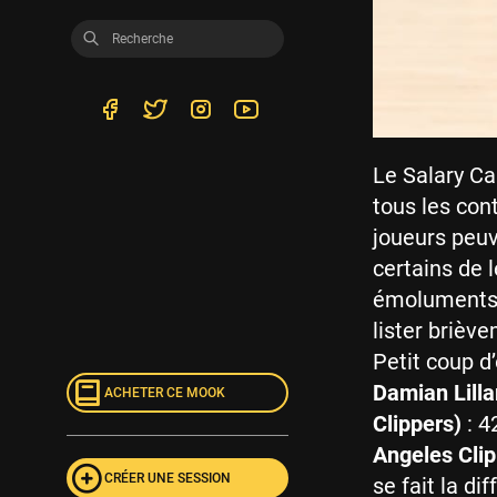
Le Salary Ca
tous les con
joueurs peuv
certains de l
émoluments p
lister brièv
Petit coup d
Damian Lilla
ACHETER CE MOOK
Clippers)
: 4
Angeles Clip
CRÉER UNE SESSION
se fait la d