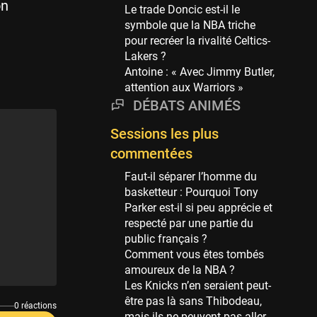
Phoenix Suns
on
Le trade Doncic est-il le
69 sessions
symbole que la NBA triche
pour recréer la rivalité Celtics-
Miami Heat
Lakers ?
63 sessions
Antoine : « Avec Jimmy Butler,
Los Angeles Clippers
attention aux Warriors »
61 sessions
DÉBATS ANIMÉS
Indiana Pacers
Sessions les plus
53 sessions
commentées
New Orleans Pelicans
53 sessions
Faut-il séparer l’homme du
basketteur : Pourquoi Tony
Jeux Olympiques
Parker est-il si peu apprécie et
52 sessions
respecté par une partie du
public français ?
Atlanta Hawks
Comment vous êtes tombés
45 sessions
amoureux de la NBA ?
Chicago Bulls
Les Knicks n’en seraient peut-
41 sessions
être pas là sans Thibodeau,
0 réactions
mais ils ne peuvent pas aller