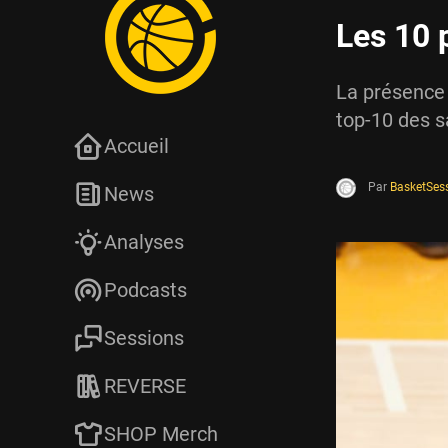
Les 10 
La présence 
top-10 des s
Accueil
Par
BasketSes
News
Analyses
Podcasts
Sessions
REVERSE
SHOP Merch