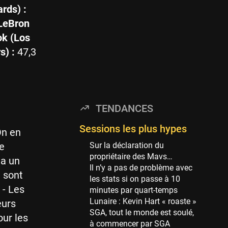
Minnesota Timberwolves
rds) :
114 sessions
 LeBron
Golden State Warriors
ok (Los
113 sessions
s) :
47,3
Denver Nuggets
106 sessions
WNBA
97 sessions
TENDANCES
Philadelphia Sixers
89 sessions
Sessions les plus hypes
On en
Milwaukee Bucks
Sur la déclaration du
Le
82 sessions
propriétaire des Mavs…
 a un
Il n’y a pas de problème avec
Hoop Culture
e sont
les stats si on passe à 10
73 sessions
 - Les
minutes par quart-temps
Oklahoma City Thunder
Lunaire : Kevin Hart « roaste »
eurs
69 sessions
SGA, tout le monde est soulé,
ur les
à commencer par SGA