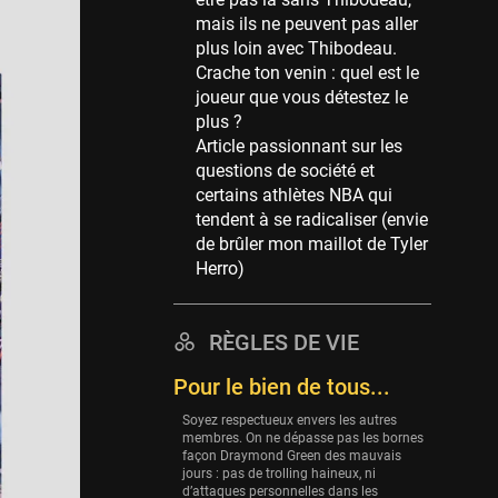
Memphis Grizzlies
mais ils ne peuvent pas aller
39 sessions
plus loin avec Thibodeau.
Cleveland Cavaliers
Crache ton venin : quel est le
38 sessions
joueur que vous détestez le
plus ?
Orlando Magic
Article passionnant sur les
36 sessions
questions de société et
Euroleague
certains athlètes NBA qui
34 sessions
tendent à se radicaliser (envie
de brûler mon maillot de Tyler
Charlotte Hornets
Herro)
32 sessions
Houston Rockets
31 sessions
RÈGLES DE VIE
Washington Wizards
Pour le bien de tous...
29 sessions
Soyez respectueux envers les autres
Portland Trail Blazers
membres. On ne dépasse pas les bornes
façon Draymond Green des mauvais
27 sessions
jours : pas de trolling haineux, ni
d’attaques personnelles dans les