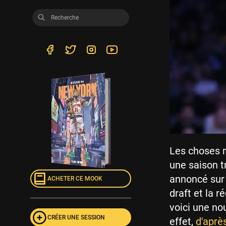
Les choses n
une saison t
annoncé sur l
ACHETER CE MOOK
draft et la 
voici une no
CRÉER UNE SESSION
effet,
d'aprè