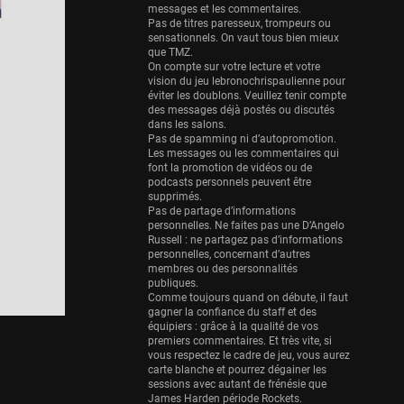
Eurobasket
messages et les commentaires.
25 sessions
Pas de titres paresseux, trompeurs ou
sensationnels. On vaut tous bien mieux
Detroit Pistons
que TMZ.
On compte sur votre lecture et votre
25 sessions
vision du jeu lebronochrispaulienne pour
éviter les doublons. Veuillez tenir compte
Brooklyn Nets
des messages déjà postés ou discutés
24 sessions
dans les salons.
Pas de spamming ni d’autopromotion.
Sacramento Kings
Les messages ou les commentaires qui
font la promotion de vidéos ou de
24 sessions
podcasts personnels peuvent être
supprimés.
Utah Jazz
Pas de partage d’informations
22 sessions
personnelles. Ne faites pas une D’Angelo
Russell : ne partagez pas d’informations
Toronto Raptors
personnelles, concernant d’autres
membres ou des personnalités
18 sessions
publiques.
Comme toujours quand on débute, il faut
REVERSE
gagner la confiance du staff et des
11 sessions
équipiers : grâce à la qualité de vos
premiers commentaires. Et très vite, si
Bleues
vous respectez le cadre de jeu, vous aurez
0 sessions
carte blanche et pourrez dégainer les
sessions avec autant de frénésie que
James Harden période Rockets.