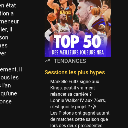
Minnesota Timberwolves
en état
114 sessions
tion a
Golden State Warriors
e meneur
113 sessions
er, il
Denver Nuggets
wson
106 sessions
mes
WNBA
ver
97 sessions
TENDANCES
n
Philadelphia Sixers
ement, il
89 sessions
Sessions les plus hypes
tous les
Milwaukee Bucks
Markelle Fultz signe aux
 l'an
82 sessions
Kings, peut-il vraiment
 qu'une
relancer sa carrière ?
Hoop Culture
Lonnie Walker IV aux 76ers,
ponse
73 sessions
c’est quoi le projet ? 🧐
Oklahoma City Thunder
Les Pistons ont gagné autant
69 sessions
de matches cette saison que
lors des deux précédentes