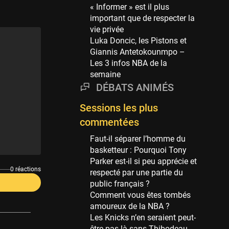
Phoenix Suns
« Informer » est il plus
69 sessions
important que de respecter la
vie privée
Miami Heat
Luka Doncic, les Pistons et
63 sessions
Giannis Antetokounmpo –
Los Angeles Clippers
Les 3 infos NBA de la
61 sessions
semaine
DÉBATS ANIMÉS
Indiana Pacers
53 sessions
Sessions les plus
New Orleans Pelicans
commentées
53 sessions
Faut-il séparer l’homme du
Jeux Olympiques
basketteur : Pourquoi Tony
52 sessions
Parker est-il si peu apprécie et
0 réactions
respecté par une partie du
Atlanta Hawks
public français ?
45 sessions
Comment vous êtes tombés
Chicago Bulls
amoureux de la NBA ?
41 sessions
Les Knicks n’en seraient peut-
être pas là sans Thibodeau,