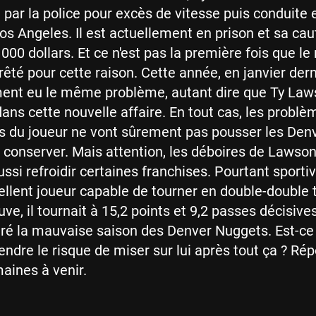
e par la police pour excès de vitesse puis conduite 
Los Angeles. Il est actuellement en prison et sa cau
 000 dollars. Et ce n'est pas la première fois que l
rêté pour cette raison. Cette année, en janvier derni
ment eu le même problème, autant dire que Ty La
dans cette nouvelle affaire. En tout cas, les problè
fs du joueur ne vont sûrement pas pousser les Den
 conserver. Mais attention, les déboires de Lawso
ssi refroidir certaines franchises. Pourtant sportiv
ellent joueur capable de tourner en double-double 
uve, il tournait à 15,2 points et 9,2 passes décisives
ré la mauvaise saison des Denver Nuggets. Est-ce
endre le risque de miser sur lui après tout ça ? Ré
aines à venir.