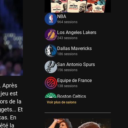
NBA
964 sessions
Los Angeles Lakers
243 sessions
Dallas Mavericks
186 sessions
San Antonio Spurs
156 sessions
Equipe de France
. Après
138 sessions
 jeu est
Boston Celtics
ors de la
133 sessions
Voir plus de salons
ets... Et
New York Knicks
cas. En
114 sessions
êté la