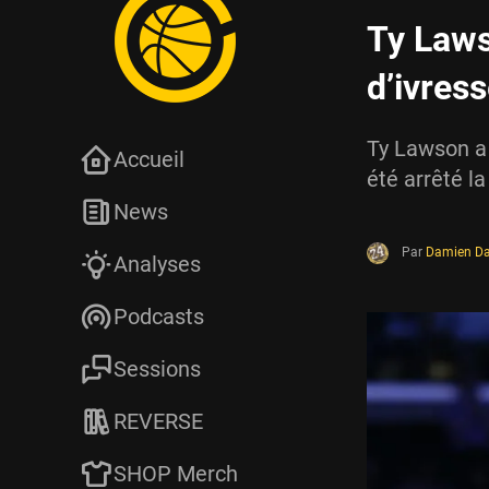
Ty Laws
d’ivres
Ty Lawson a 
Accueil
été arrêté la
News
Par
Damien Da
Analyses
Podcasts
Sessions
REVERSE
SHOP Merch