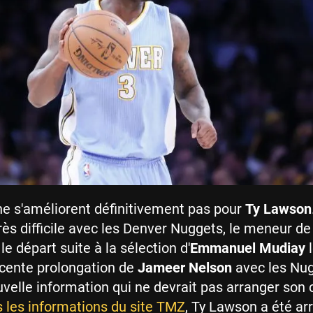
e s'améliorent définitivement pas pour
Ty Lawson
rès difficile avec les Denver Nuggets, le meneur de
e départ suite à la sélection d'
Emmanuel Mudiay
l
récente prolongation de
Jameer Nelson
avec les Nugg
uvelle information qui ne devrait pas arranger son 
s les informations du site TMZ
, Ty Lawson a été arr