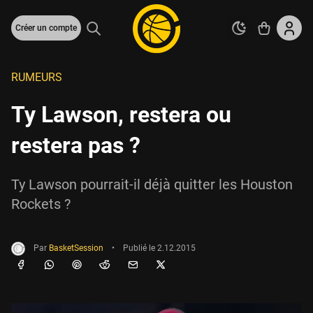
Créer un compte
RUMEURS
Ty Lawson, restera ou
restera pas ?
Ty Lawson pourrait-il déjà quitter les Houston
Rockets ?
Par
BasketSession
•
Publié le
2.12.2015