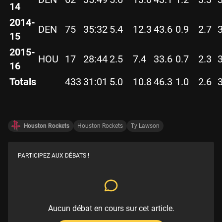
14
2014-
DEN
75
35:32
5.4
12.3
43.6
0.9
2.7
15
2015-
HOU
17
28:44
2.5
7.4
33.6
0.7
2.3
16
Totals
433
31:01
5.0
10.8
46.3
1.0
2.6
Houston Rockets
Houston Rockets
Ty Lawson
PARTICIPEZ AUX DÉBATS !
Aucun débat en cours sur cet article.