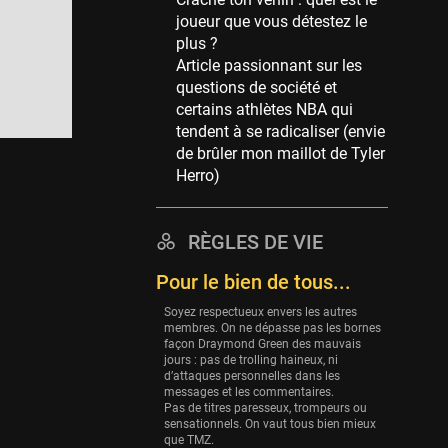
Memphis Grizzlies
joueur que vous détestez le
39 sessions
plus ?
Cleveland Cavaliers
Article passionnant sur les
38 sessions
questions de société et
certains athlètes NBA qui
Orlando Magic
tendent à se radicaliser (envie
36 sessions
de brûler mon maillot de Tyler
Euroleague
Herro)
34 sessions
Charlotte Hornets
RÈGLES DE VIE
32 sessions
Pour le bien de tous...
Houston Rockets
31 sessions
Soyez respectueux envers les autres
membres. On ne dépasse pas les bornes
Washington Wizards
façon Draymond Green des mauvais
29 sessions
jours : pas de trolling haineux, ni
d’attaques personnelles dans les
Portland Trail Blazers
messages et les commentaires.
Pas de titres paresseux, trompeurs ou
27 sessions
sensationnels. On vaut tous bien mieux
que TMZ.