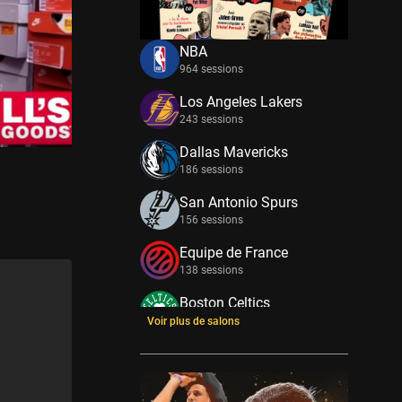
NBA
964 sessions
Los Angeles Lakers
243 sessions
Dallas Mavericks
186 sessions
San Antonio Spurs
156 sessions
Equipe de France
138 sessions
Boston Celtics
133 sessions
Voir plus de salons
New York Knicks
114 sessions