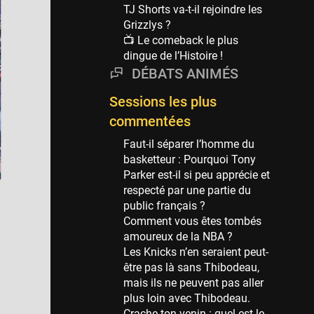
Phoenix Suns
TJ Shorts va-t-il rejoindre les
69 sessions
Grizzlys ?
📺 Le comeback le plus
Miami Heat
dingue de l’Histoire !
63 sessions
DÉBATS ANIMÉS
Los Angeles Clippers
61 sessions
Sessions les plus
Indiana Pacers
commentées
53 sessions
Faut-il séparer l’homme du
New Orleans Pelicans
basketteur : Pourquoi Tony
53 sessions
Parker est-il si peu apprécie et
respecté par une partie du
Jeux Olympiques
public français ?
52 sessions
Comment vous êtes tombés
amoureux de la NBA ?
Atlanta Hawks
Les Knicks n’en seraient peut-
45 sessions
être pas là sans Thibodeau,
Chicago Bulls
mais ils ne peuvent pas aller
41 sessions
plus loin avec Thibodeau.
Crache ton venin : quel est le