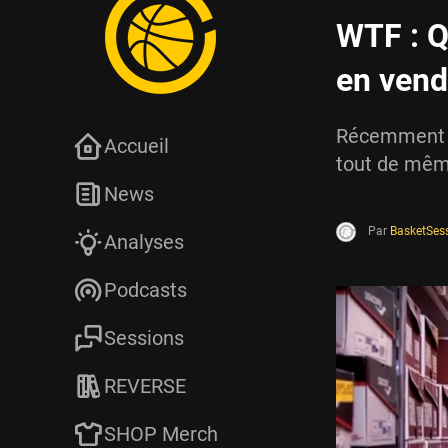
WTF : Q
en vend
Récemment s
Accueil
tout de même
News
Par
BasketSes
Analyses
Podcasts
Sessions
REVERSE
SHOP Merch