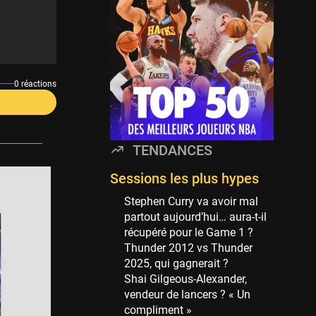
Minnesota Timberwolves
114 sessions
Golden State Warriors
113 sessions
Denver Nuggets
0 réactions
106 sessions
WNBA
97 sessions
TENDANCES
Philadelphia Sixers
89 sessions
Sessions les plus hypes
Milwaukee Bucks
Stephen Curry va avoir mal
82 sessions
partout aujourd’hui… aura-t-il
récupéré pour le Game 1 ?
Hoop Culture
Thunder 2012 vs Thunder
73 sessions
2025, qui gagnerait ?
Oklahoma City Thunder
Shai Gilgeous-Alexander,
69 sessions
vendeur de lancers ? « Un
compliment »