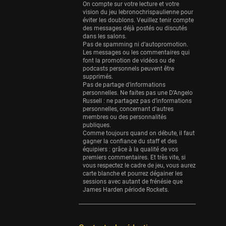
Eurobasket
On compte sur votre lecture et votre
25 sessions
vision du jeu lebronochrispaulienne pour
éviter les doublons. Veuillez tenir compte
Detroit Pistons
des messages déjà postés ou discutés
dans les salons.
25 sessions
Pas de spamming ni d’autopromotion.
Les messages ou les commentaires qui
Brooklyn Nets
font la promotion de vidéos ou de
24 sessions
podcasts personnels peuvent être
supprimés.
Sacramento Kings
Pas de partage d’informations
personnelles. Ne faites pas une D’Angelo
24 sessions
Russell : ne partagez pas d’informations
personnelles, concernant d’autres
Utah Jazz
membres ou des personnalités
22 sessions
publiques.
Comme toujours quand on débute, il faut
Toronto Raptors
gagner la confiance du staff et des
équipiers : grâce à la qualité de vos
18 sessions
premiers commentaires. Et très vite, si
vous respectez le cadre de jeu, vous aurez
REVERSE
carte blanche et pourrez dégainer les
11 sessions
sessions avec autant de frénésie que
James Harden période Rockets.
Bleues
0 sessions