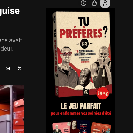
guise
ce avait
ndeur.