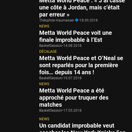
Metta World Peace : « J’ai cassé
une côte à Jordan, mais c’était
par erreur »
Théophile Haumesser
•
18.09.2018
NEWS
Metta World Peace voit une
finale improbable à l’Est
BasketSession
•
14.08.2018
DÉCALAGE
Metta World Peace et O’Neal se
sont reparlés pour la première
fois… depuis 14 ans !
BasketSession
•
19.07.2018
NEWS
Metta World Peace a été
approché pour truquer des
matches
BasketSession
•
17.05.2018
NEWS
Un candidat improbable veut