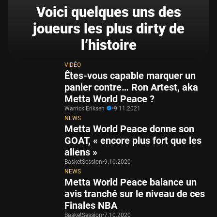
Voici quelques uns des
joueurs les plus dirty de
l’histoire
VIDÉO
Êtes-vous capable marquer un
panier contre… Ron Artest, aka
Metta World Peace ?
Warrick Eriksen
•
9.11.2021
NEWS
Metta World Peace donne son
GOAT, « encore plus fort que les
aliens »
BasketSession
•
9.10.2020
NEWS
Metta World Peace balance un
avis tranché sur le niveau de ces
Finales NBA
BasketSession
•
7.10.2020