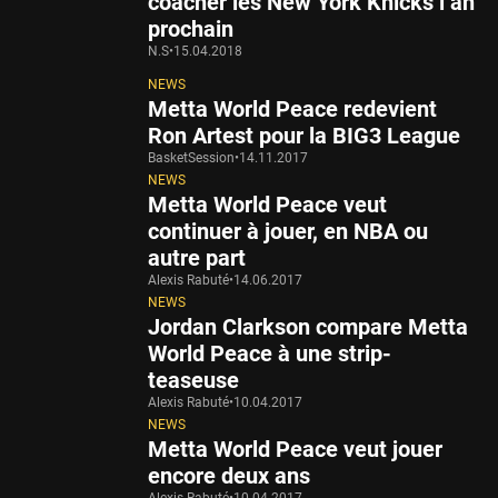
coacher les New York Knicks l’an
prochain
N.S
•
15.04.2018
NEWS
Metta World Peace redevient
Ron Artest pour la BIG3 League
BasketSession
•
14.11.2017
NEWS
Metta World Peace veut
continuer à jouer, en NBA ou
autre part
Alexis Rabuté
•
14.06.2017
NEWS
Jordan Clarkson compare Metta
World Peace à une strip-
teaseuse
Alexis Rabuté
•
10.04.2017
NEWS
Metta World Peace veut jouer
encore deux ans
Alexis Rabuté
•
10.04.2017