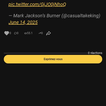
pic.twitter.com/GjJO0jNhoQ
— Mark Jackson’s Burner (@casualtakeking)
June 14, 2025
0
0
55.1
0
0 réactions
Exprimez-vous