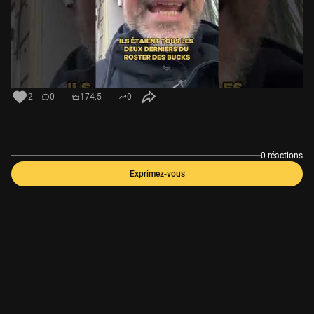
2
0
174.5
0
0 réactions
Exprimez-vous