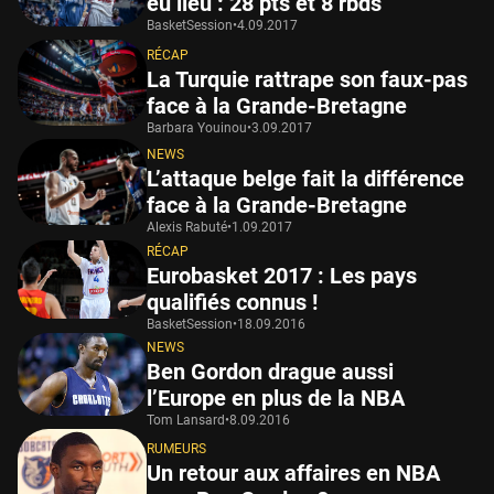
eu lieu : 28 pts et 8 rbds
BasketSession
•
4.09.2017
RÉCAP
La Turquie rattrape son faux-pas
face à la Grande-Bretagne
Barbara Youinou
•
3.09.2017
NEWS
L’attaque belge fait la différence
face à la Grande-Bretagne
Alexis Rabuté
•
1.09.2017
RÉCAP
Eurobasket 2017 : Les pays
qualifiés connus !
BasketSession
•
18.09.2016
NEWS
Ben Gordon drague aussi
l’Europe en plus de la NBA
Tom Lansard
•
8.09.2016
RUMEURS
Un retour aux affaires en NBA