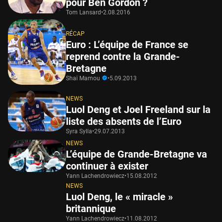
pour Ben Gordon ?
Tom Lansard
•
2.08.2016
RÉCAP
Euro : L’équipe de France se
reprend contre la Grande-
Bretagne
Shaï Mamou
•
5.09.2013
NEWS
Luol Deng et Joel Freeland sur la
liste des absents de l’Euro
Syra Sylla
•
29.07.2013
NEWS
L’équipe de Grande-Bretagne va
continuer à exister
Yann Lachendrowiecz
•
15.08.2012
NEWS
Luol Deng, le « miracle »
britannique
Yann Lachendrowiecz
•
11.08.2012