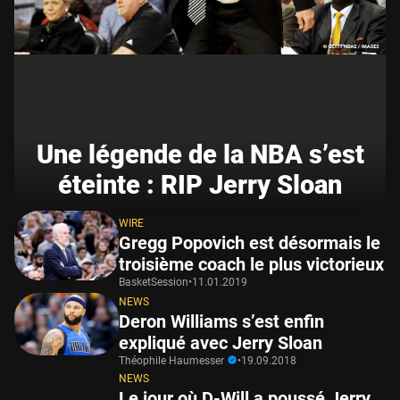
Une légende de la NBA s’est
éteinte : RIP Jerry Sloan
WIRE
Gregg Popovich est désormais le
troisième coach le plus victorieux
BasketSession
•
11.01.2019
NEWS
Deron Williams s’est enfin
expliqué avec Jerry Sloan
Théophile Haumesser
•
19.09.2018
NEWS
Le jour où D-Will a poussé Jerry