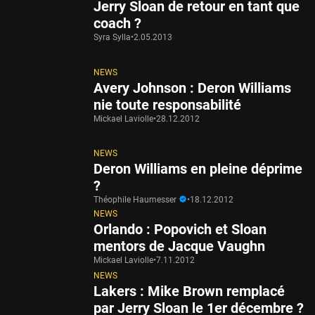
Jerry Sloan de retour en tant que
coach ?
Syra Sylla
•
2.05.2013
NEWS
Avery Johnson : Deron Williams
nie toute responsabilité
Mickael Laviolle
•
28.12.2012
NEWS
Deron Williams en pleine déprime
?
Théophile Haumesser
•
18.12.2012
NEWS
Orlando : Popovich et Sloan
mentors de Jacque Vaughn
Mickael Laviolle
•
7.11.2012
NEWS
Lakers : Mike Brown remplacé
par Jerry Sloan le 1er décembre ?