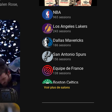
alen Rose,
NBA
965 sessions
Los Angeles Lakers
243 sessions
Dallas Mavericks
186 sessions
San Antonio Spurs
156 sessions
Equipe de France
138 sessions
Boston Celtics
133 sessions
Voir plus de salons
New York Knicks
114 sessions
Minnesota