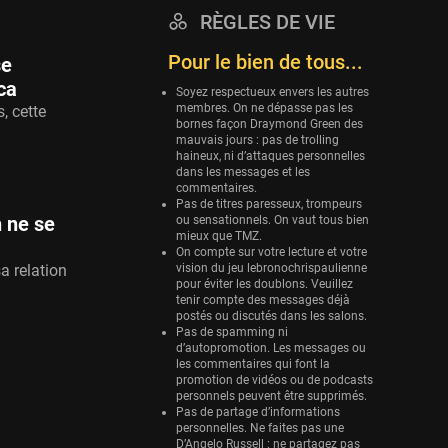
RÈGLES DE VIE
Eurobasket
25 sessions
Pour le bien de tous...
se
Detroit Pistons
ca
Soyez respectueux envers les autres
25 sessions
membres. On ne dépasse pas les
, cette
bornes façon Draymond Green des
Brooklyn Nets
mauvais jours : pas de trolling
haineux, ni d’attaques personnelles
24 sessions
dans les messages et les
commentaires.
Sacramento Kings
Pas de titres paresseux, trompeurs
24 sessions
n ne se
ou sensationnels. On vaut tous bien
mieux que TMZ.
Utah Jazz
On compte sur votre lecture et votre
vision du jeu lebronochrispaulienne
a relation
22 sessions
pour éviter les doublons. Veuillez
tenir compte des messages déjà
Toronto Raptors
postés ou discutés dans les salons.
18 sessions
Pas de spamming ni
d’autopromotion. Les messages ou
REVERSE
les commentaires qui font la
promotion de vidéos ou de podcasts
11 sessions
personnels peuvent être supprimés.
Bleues
Pas de partage d’informations
personnelles. Ne faites pas une
0 sessions
D’Angelo Russell : ne partagez pas