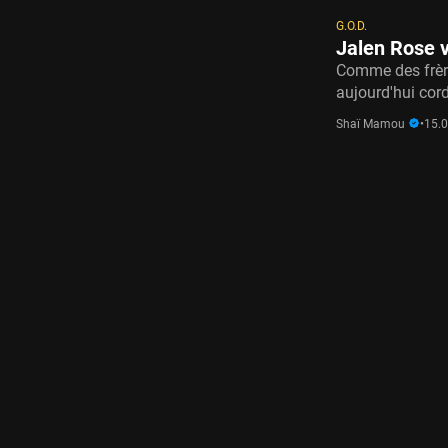
G.O.D.
Jalen Rose v
Comme des frère
aujourd'hui cor
Shaï Mamou
•
15.