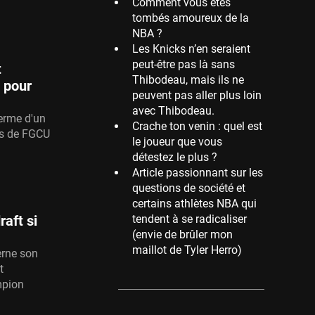
Comment vous êtes
tombés amoureux de la
Memphis Grizzlies
NBA ?
39 sessions
Les Knicks n’en seraient
Cleveland Cavaliers
peut-être pas là sans
t
38 sessions
Thibodeau, mais ils ne
 pour
peuvent pas aller plus loin
Orlando Magic
avec Thibodeau.
36 sessions
erme d'un
Crache ton venin : quel est
es de FGCU
Euroleague
le joueur que vous
34 sessions
détestez le plus ?
Article passionnant sur les
Charlotte Hornets
questions de société et
32 sessions
certains athlètes NBA qui
Houston Rockets
raft si
tendent à se radicaliser
31 sessions
(envie de brûler mon
maillot de Tyler Herro)
erne son
Washington Wizards
t
29 sessions
mpion
Portland Trail Blazers
27 sessions