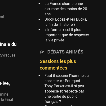
La France championne
Phoenix Suns
d’europe des moins de 20
69 sessions
ans !
ent
Brook Lopez et les Bucks,
Miami Heat
la fin de l’histoire ?
63 sessions
« Informer » est il plus
Los Angeles Clippers
important que de respecter
61 sessions
la vie privée
inale du
Indiana Pacers
53 sessions
DÉBATS ANIMÉS
e Syracuse
New Orleans Pelicans
Sessions les plus
53 sessions
commentées
Jeux Olympiques
Faut-il séparer l’homme du
52 sessions
basketteur : Pourquoi
Five,
Atlanta Hawks
Tony Parker est-il si peu
45 sessions
apprécie et respecté par
ominé
une partie du public
Chicago Bulls
 le Final
français ?
41 sessions