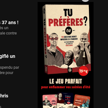
 37 ans !
ès un
nale contre
iflé un
uspendu par
ière pour
Chris
s