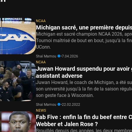
NCAA
Michigan sacré, une première depuis
Michigan est sacré champion NCAA 2026, apr
Tournoi maîtrisé de bout en bout, jusqu’à la fi
UConn.
Shaï Mamou
•
7.04.2026
NCAA
Juwan Howard suspendu pour avoir g
assistant adverse
Juwan Howard, le coach de Michigan, a été s
son université jusqu'à la fin de la saison régul
son geste face à Wisconsin.
Shaï Mamou
•
22.02.2022
NEWS
Fab Five : enfin la fin du beef entre 
Webber et Jalen Rose ?
Brouillés depuis des années, les deux membre