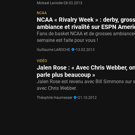
Mickael Laviolle
•
28.03.2013
NCAA
NCAA « Rivalry Week » : derby, gros
ambiance et rivalité sur ESPN Ameri
Fans de basket NCAA et de grosses ambiances
semaine est faite pour vous !
Guillaume LAROCHE
•
13.02.2013
VIDÉO
Jalen Rose : « Avec Chris Webber, o
parle plus beaucoup »
Jalen Rose est revenu avec Bill Simmons sur s
avec Chris Webber.
Théophile Haumesser
•
21.10.2012