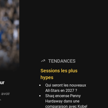
Timberwolves
114 sessions
Golden State Warriors
113 sessions
Denver Nuggets
106 sessions
WNBA
97 sessions
Philadelphia Sixers
TENDANCES
89 sessions
Milwaukee Bucks
Sessions les plus
82 sessions
hypes
ur
Hoop Culture
Qui seront les nouveaux
73 sessions
All-Stars en 2027 ?
 avoir
Shaq encense Penny
Oklahoma City
.
Hardaway dans une
Thunder
comparaison avec Kobe!
69 sessions