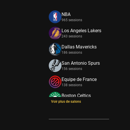
NBA
965 sessions
Los Angeles Lakers
243 sessions
Dallas Mavericks
186 sessions
San Antonio Spurs
156 sessions
Equipe de France
138 sessions
Boston Celtics
133 sessions
Voir plus de salons
New York Knicks
114 sessions
Minnesota