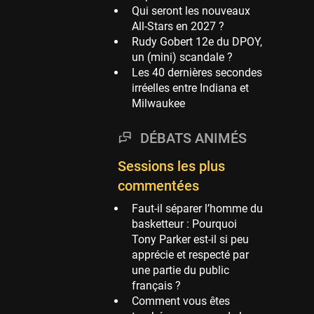
Qui seront les nouveaux
Phoenix Suns
All-Stars en 2027 ?
69 sessions
Rudy Gobert 12e du DPOY,
un (mini) scandale ?
Miami Heat
Les 40 dernières secondes
63 sessions
irréelles entre Indiana et
Los Angeles Clippers
Milwaukee
61 sessions
Indiana Pacers
DÉBATS ANIMÉS
53 sessions
Sessions les plus
New Orleans Pelicans
commentées
53 sessions
Faut-il séparer l’homme du
Jeux Olympiques
basketteur : Pourquoi
52 sessions
Tony Parker est-il si peu
Atlanta Hawks
apprécie et respecté par
45 sessions
une partie du public
français ?
Chicago Bulls
Comment vous êtes
41 sessions