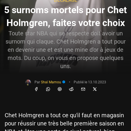
DÉCALAGE
5 surnoms mortels pour Chet
Holmgren, faites votre choix
Toute star NBA qui se respecte doit avoir un
surnom qui claque. Chet Holmgren a tout pour
en devenir une et est une mine d'or à jeux de
mots. Du coup, on vous en propose quelques
uns.
Par
Shaï Mamou
•
Publié le
13.10.2023
Chet Holmgren a tout ce qu'il faut en magasin
pour réussir une très belle première saison en