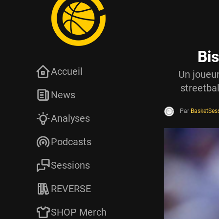
Bi
Accueil
Un joueur
streetbal
News
Par
BasketSes
Analyses
Podcasts
Sessions
REVERSE
SHOP Merch