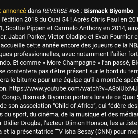
it annoncé
dans
REVERSE #66
:
Bismack Biyombo
à l’édition 2018 du Quai 54 ! Après Chris Paul en 20
1, Scottie Pippen et Carmelo Anthony en 2014, ain
, Jabari Parker, Victor Oladipo et Evan Fournier e
accueille cette année encore des joueurs de la NB
igues professionnelles, avec notamment l’ailier for
ando. Et comme « More Champagne » l’an passé, B
e contentera pas d’être présent sur le bord du terr
ulera le bitume pour une équipe qu’il a montée spé
sion. https://www.youtube.com/watch?v=A8oiUixM
u Congo, Bismack Biyombo portera lors de ce Quai
de son association “Child of Africa”, qui fédère des
és du sport, du cinéma, de la musique et des méd
ur Didier Drogba, l’acteur Djimon Honsou, les artist
pa et la présentatrice TV Isha Sesay (CNN) pour me