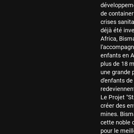
développeme
de container
crises sanit
déjà été inv
Africa, Bism
l'accompagne
enfants en A
plus de 18 m
une grande p
d'enfants de 
redeviennent
Le Projet "St
créer des en
mines. Bisma
cette noble 
pour le meill