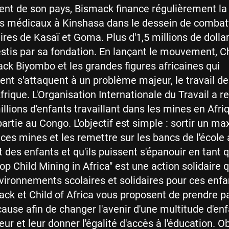
nt de son pays, Bismack finance régulièrement la
s médicaux à Kinshasa dans le dessein de combatt
aires de Kasaï et Goma. Plus d'1,5 millions de dolla
estis par sa fondation. En lançant le mouvement, Ch
ack Biyombo et les grandes figures africaines qui
nt s'attaquent à un problème majeur, le travail de
frique. L'Organisation Internationale du Travail a 
illions d'enfants travaillant dans les mines en Afri
artie au Congo. L'objectif est simple : sortir un 
ces mines et les remettre sur les bancs de l'école a
 des enfants et qu'ils puissent s'épanouir en tant q
op Child Mining in Africa" est une action solidaire q
vironnements scolaires et solidaires pour ces enfa
ck et Child of Africa vous proposent de prendre pa
cause afin de changer l'avenir d'une multitude d'en
eur et leur donner l'égalité d'accès à l'éducation. Ob