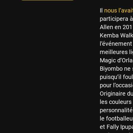
Il
nous l’ava
participera 
Allen en 201
Kemba Walker
l’événement 
meilleures l
Magic d’Orl
Biyombo ne s
puisqu’il fo
pour l’occa
Originaire d
les couleurs 
personnalit
le footballe
et Fally Ipu