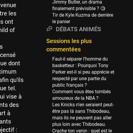
Jimmy Butler, un drama
 venue
69 sessions
finalement prévisible ? 🧐
re les
Tir de Kyle Kuzma de derrière
Miami Heat
rs ont
le panier
63 sessions
DÉBATS ANIMÉS
ild of
Los Angeles Clippers
61 sessions
Sessions les plus
s
Indiana Pacers
commentées
recensé
53 sessions
Faut-il séparer l’homme du
que dont
New Orleans Pelicans
basketteur : Pourquoi Tony
maximum
53 sessions
Parker est-il si peu apprécie et
respecté par une partie du
fin qu'ils
Jeux Olympiques
public français ?
ue tel.
52 sessions
Comment vous êtes tombés
ui vise à
amoureux de la NBA ?
Atlanta Hawks
nts des
Les Knicks n’en seraient peut-
45 sessions
être pas là sans Thibodeau,
rt à
Chicago Bulls
mais ils ne peuvent pas aller
fants
41 sessions
plus loin avec Thibodeau.
jectif :
Crache ton venin : quel est le
Memphis Grizzlies