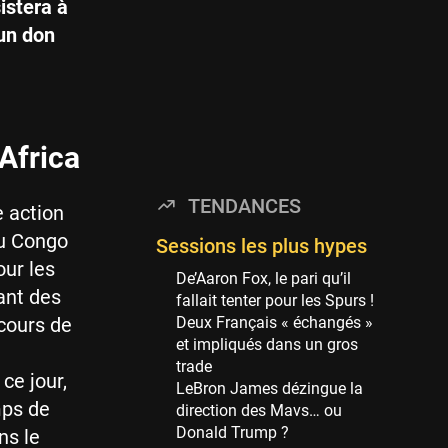
istera à
114 sessions
 un don
Golden State Warriors
113 sessions
Denver Nuggets
106 sessions
Africa
WNBA
97 sessions
TENDANCES
 action
Philadelphia Sixers
au Congo
89 sessions
Sessions les plus hypes
ur les
Milwaukee Bucks
De’Aaron Fox, le pari qu’il
ant des
82 sessions
fallait tenter pour les Spurs !
 cours de
Deux Français « échangés »
Hoop Culture
et impliqués dans un gros
73 sessions
trade
ce jour,
Oklahoma City Thunder
LeBron James dézingue la
mps de
69 sessions
direction des Mavs… ou
Donald Trump ?
ns le
Phoenix Suns