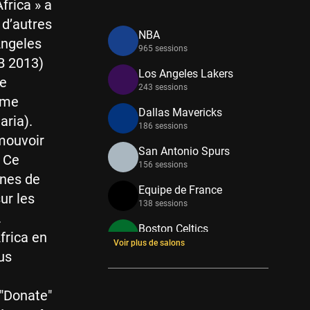
Africa » a
 d’autres
NBA
Angeles
965 sessions
B 2013)
Los Angeles Lakers
de
243 sessions
mme
Dallas Mavericks
aria).
186 sessions
mouvoir
San Antonio Spurs
. Ce
156 sessions
ines de
Equipe de France
ur les
138 sessions
.
Boston Celtics
frica en
133 sessions
Voir plus de salons
us
New York Knicks
114 sessions
 "Donate"
Minnesota Timberwolves