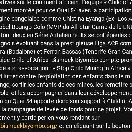
atives sur le continent africain. L’équipe « Child of 
ment montée pour ce Quai 54 avec la participation
igine congolaise comme Chistina Eyanga (Ex- Los 
Nobel Boungo-Colo (MVP du All-Star Game de la LN
 tout deux en Série A italienne. Ils seront épaulés 
agnols évoluant dans la prestigieuse Liga ACB co
ra (Badalone) et Ferran Bassas (Tenerife Gran Can
uipe Child of Africa, Bismack Biyombo compte pro
 de son association : « Stop Child Mining in Africa »
d lutter contre l’exploitation des enfants dans le m
ngo, sortir les enfants de ces mines, les remettre s
cole, et les accompagner dans leur développement
on du Quai 54 apporte donc son support à Child of A
à la campagne de levée de fonds pour ce projet. Vo
ment y participer en vous rendant sur
.bismackbiyombo.org/
et en cliquant sur le bouton