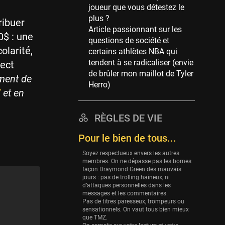
joueur que vous détestez le
39 sessions
plus ?
ribuer
Cleveland Cavaliers
Article passionnant sur les
0$ : une
38 sessions
questions de société et
olarité,
certains athlètes NBA qui
Orlando Magic
tendent à se radicaliser (envie
pect
36 sessions
de brûler mon maillot de Tyler
ment de
Euroleague
Herro)
/
et en
34 sessions
Charlotte Hornets
RÈGLES DE VIE
32 sessions
Pour le bien de tous...
Houston Rockets
31 sessions
Soyez respectueux envers les autres
membres. On ne dépasse pas les bornes
Washington Wizards
façon Draymond Green des mauvais
29 sessions
jours : pas de trolling haineux, ni
d’attaques personnelles dans les
Portland Trail Blazers
messages et les commentaires.
Pas de titres paresseux, trompeurs ou
27 sessions
sensationnels. On vaut tous bien mieux
que TMZ.
Eurobasket