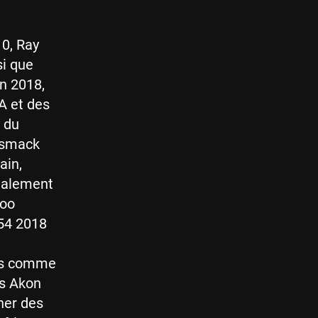
10, Ray
si que
n 2018,
A et des
t du
ismack
ain,
cialement
Joo
 54 2018
ias comme
es Akon
ner des