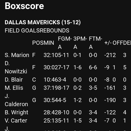
Boxscore
DALLAS MAVERICKS (15-12)
FIELD GOALSREBOUNDS
FGM-
3PM-
FTM-
POS
MIN
+/-
OFF
DE
A
A
A
S. Marion
F
32:10
5-11
0-1
0-0
-21
2
3
D.
F
30:02
7-17
1-6
6-6
-9
1
5
Nowitzki
D. Blair
C
10:46
3-4
0-0
0-0
-8
0
0
M. Ellis
G
37:19
8-17
0-2
3-5
-16
1
3
J.
G
30:54
4-5
1-2
0-0
-19
0
3
Calderon
B. Wright
28:42
8-10
0-0
3-4
-12
2
4
V. Carter
25:13
5-11
1-5
3-4
-7
0
1
J.