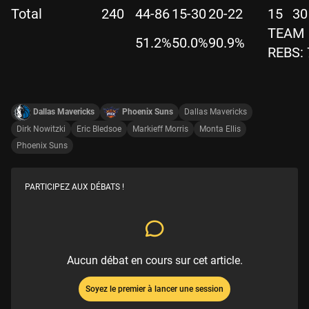
Total
240
44-86
15-30
20-22
15
30
TEAM
51.2%
50.0%
90.9%
REBS: 
Dallas Mavericks
Phoenix Suns
Dallas Mavericks
Dirk Nowitzki
Eric Bledsoe
Markieff Morris
Monta Ellis
Phoenix Suns
PARTICIPEZ AUX DÉBATS !
Aucun débat en cours sur cet article.
Soyez le premier à lancer une session