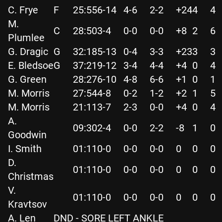
C. Frye
F
25:55
6-14
4-6
2-2
+24
4
4
M.
C
28:50
3-4
0-0
0-0
+8
2
6
Plumlee
G. Dragic
G
32:18
5-13
0-4
3-3
+23
3
3
E. Bledsoe
G
37:21
9-12
3-4
4-4
+4
0
4
G. Green
28:27
6-10
4-8
6-6
+1
0
1
M. Morris
27:54
4-8
0-2
1-2
+2
1
5
M. Morris
21:11
3-7
2-3
0-0
+4
0
4
A.
09:30
2-4
0-0
2-2
-8
1
0
Goodwin
I. Smith
01:11
0-0
0-0
0-0
0
0
0
D.
01:11
0-0
0-0
0-0
0
0
0
Christmas
V.
01:11
0-0
0-0
0-0
0
0
0
Kravtsov
A. Len
DND - SORE LEFT ANKLE