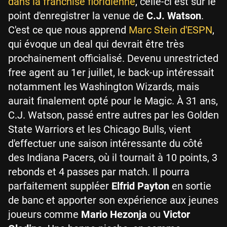
dans la franchise floridienne
, celle-ci est sur le
point d'enregistrer la venue de
C.J. Watson
.
C'est ce que nous apprend
Marc Stein d'ESPN
,
qui évoque un deal qui devrait être très
prochainement officialisé. Devenu unrestricted
free agent au 1er juillet, le back-up intéressait
notamment les Washington Wizards, mais
aurait finalement opté pour le Magic. À 31 ans,
C.J. Watson, passé entre autres par les Golden
State Warriors et les Chicago Bulls, vient
d'effectuer une saison intéressante du côté
des Indiana Pacers, où il tournait à 10 points, 3
rebonds et 4 passes par match. Il pourra
parfaitement suppléer
Elfrid Payton
en sortie
de banc et apporter son expérience aux jeunes
joueurs comme
Mario Hezonja
ou
Victor