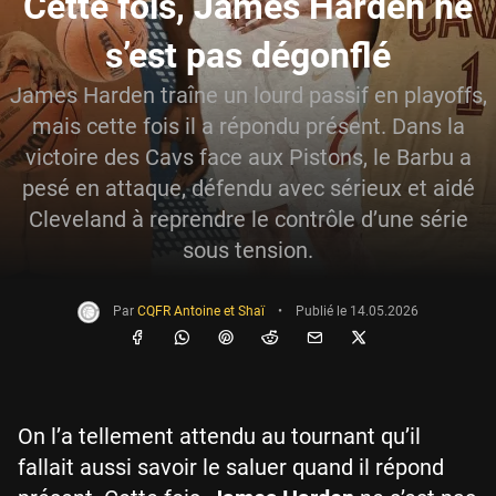
Cette fois, James Harden ne
s’est pas dégonflé
James Harden traîne un lourd passif en playoffs,
mais cette fois il a répondu présent. Dans la
victoire des Cavs face aux Pistons, le Barbu a
pesé en attaque, défendu avec sérieux et aidé
Cleveland à reprendre le contrôle d’une série
sous tension.
Par
CQFR Antoine et Shaï
•
Publié le
14.05.2026
On l’a tellement attendu au tournant qu’il
fallait aussi savoir le saluer quand il répond