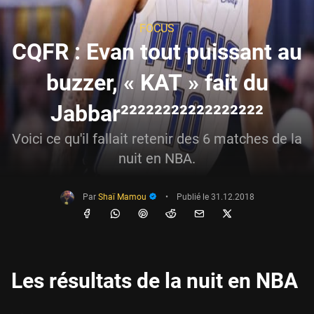
FOCUS
CQFR : Evan tout puissant au
buzzer, « KAT » fait du
Jabbar²²²²²²²²²²²²²²²²²
Voici ce qu'il fallait retenir des 6 matches de la
nuit en NBA.
Par
Shaï Mamou
•
Publié le
31.12.2018
Les résultats de la nuit en NBA