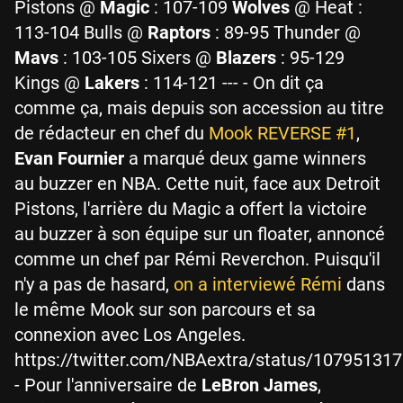
Pistons @
Magic
: 107-109
Wolves
@ Heat :
113-104 Bulls @
Raptors
: 89-95 Thunder @
Mavs
: 103-105 Sixers @
Blazers
: 95-129
Kings @
Lakers
: 114-121 --- - On dit ça
comme ça, mais depuis son accession au titre
de rédacteur en chef du
Mook REVERSE #1
,
Evan Fournier
a marqué deux game winners
au buzzer en NBA. Cette nuit, face aux Detroit
Pistons, l'arrière du Magic a offert la victoire
au buzzer à son équipe sur un floater, annoncé
comme un chef par Rémi Reverchon. Puisqu'il
n'y a pas de hasard,
on a interviewé Rémi
dans
le même Mook sur son parcours et sa
connexion avec Los Angeles.
https://twitter.com/NBAextra/status/1079513
- Pour l'anniversaire de
LeBron James
,