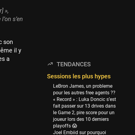
Minnesota Timberwolves
114 sessions
] »,
Golden State Warriors
l’on s’en
113 sessions
Denver Nuggets
106 sessions
c son
même il y
WNBA
97 sessions
es a
TENDANCES
Philadelphia Sixers
89 sessions
Sessions les plus hypes
Milwaukee Bucks
LeBron James, un probleme
82 sessions
pour les autres free agents ??
« Record » : Luka Doncic s’est
Hoop Culture
fait passer sur 13 drives dans
73 sessions
le Game 2, pire score pour un
Oklahoma City Thunder
joueur lors des 10 derniers
69 sessions
playoffs 😱
Joel Embiid sur pourquoi