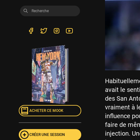
Habituellem
avait le sen
des San Anton
vraiment à l
ACHETER CE MOOK
influence po
faire de mêm
injection. U
CRÉER UNE SESSION