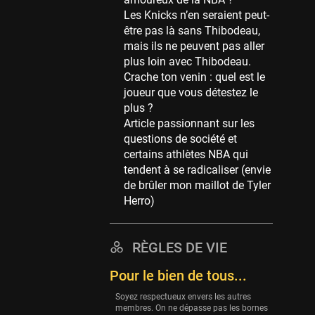
Memphis Grizzlies
Les Knicks n’en seraient peut-
39 sessions
être pas là sans Thibodeau,
Cleveland Cavaliers
mais ils ne peuvent pas aller
38 sessions
plus loin avec Thibodeau.
Crache ton venin : quel est le
Orlando Magic
joueur que vous détestez le
36 sessions
plus ?
Euroleague
Article passionnant sur les
34 sessions
questions de société et
certains athlètes NBA qui
Charlotte Hornets
tendent à se radicaliser (envie
32 sessions
de brûler mon maillot de Tyler
Houston Rockets
Herro)
31 sessions
Washington Wizards
RÈGLES DE VIE
29 sessions
Pour le bien de tous...
Portland Trail Blazers
27 sessions
Soyez respectueux envers les autres
membres. On ne dépasse pas les bornes