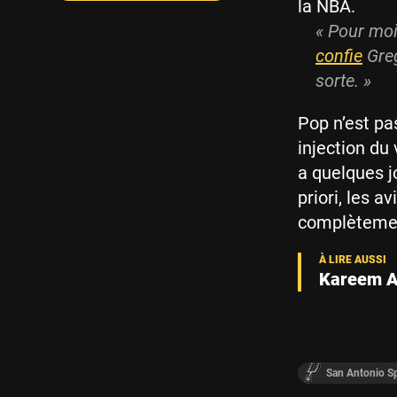
la NBA.
« Pour moi,
confie
Greg
sorte. »
Pop n’est pa
injection du 
a quelques jo
priori, les a
complètemen
Kareem Ab
San Antonio S