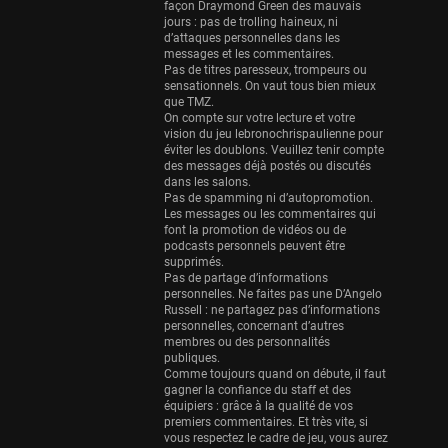
Eurobasket
façon Draymond Green des mauvais
25 sessions
jours : pas de trolling haineux, ni
d’attaques personnelles dans les
messages et les commentaires.
Detroit Pistons
Pas de titres paresseux, trompeurs ou
25 sessions
sensationnels. On vaut tous bien mieux
que TMZ.
Brooklyn Nets
On compte sur votre lecture et votre
24 sessions
vision du jeu lebronochrispaulienne pour
éviter les doublons. Veuillez tenir compte
des messages déjà postés ou discutés
Sacramento Kings
dans les salons.
24 sessions
Pas de spamming ni d’autopromotion.
Les messages ou les commentaires qui
Utah Jazz
font la promotion de vidéos ou de
22 sessions
podcasts personnels peuvent être
supprimés.
Pas de partage d’informations
Toronto Raptors
personnelles. Ne faites pas une D’Angelo
18 sessions
Russell : ne partagez pas d’informations
personnelles, concernant d’autres
REVERSE
membres ou des personnalités
11 sessions
publiques.
Comme toujours quand on débute, il faut
Bleues
gagner la confiance du staff et des
équipiers : grâce à la qualité de vos
0 sessions
premiers commentaires. Et très vite, si
vous respectez le cadre de jeu, vous aurez