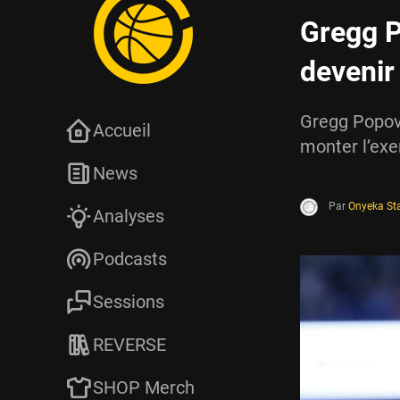
Gregg P
devenir
Gregg Popovi
Accueil
monter l’exe
News
Par
Onyeka St
Analyses
Podcasts
Sessions
REVERSE
SHOP Merch