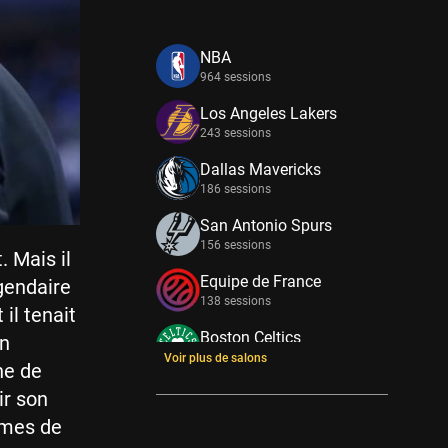
NBA
964 sessions
Los Angeles Lakers
243 sessions
Dallas Mavericks
186 sessions
San Antonio Spurs
156 sessions
 Mais il
Equipe de France
gendaire
138 sessions
il tenait
Boston Celtics
on
133 sessions
Voir plus de salons
ne de
New York Knicks
ir son
114 sessions
rmes de