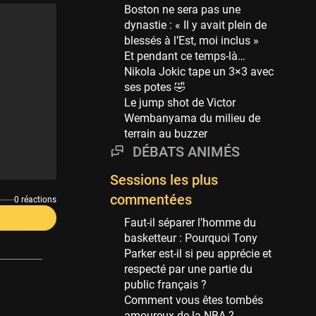
Phoenix Suns
Boston ne sera pas une
69 sessions
dynastie : « Il y avait plein de
blessés à l’Est, moi inclus »
Miami Heat
Et pendant ce temps-là…
63 sessions
Nikola Jokic tape un 3×3 avec
Los Angeles Clippers
ses potes 🤣
61 sessions
Le jump shot de Victor
Wembanyama du milieu de
Indiana Pacers
terrain au buzzer
53 sessions
DÉBATS ANIMÉS
New Orleans Pelicans
53 sessions
Sessions les plus
commentées
Jeux Olympiques
0 réactions
52 sessions
Faut-il séparer l’homme du
basketteur : Pourquoi Tony
Atlanta Hawks
Parker est-il si peu apprécie et
45 sessions
respecté par une partie du
Chicago Bulls
public français ?
41 sessions
Comment vous êtes tombés
amoureux de la NBA ?