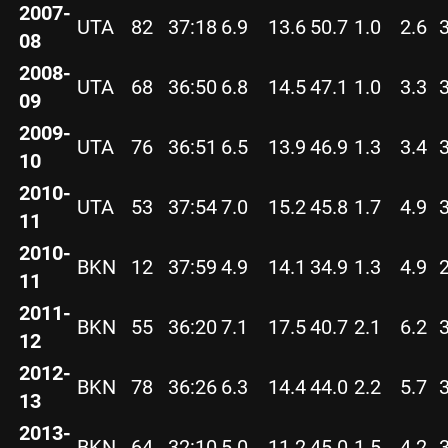
2007-
UTA
82
37:18
6.9
13.6
50.7
1.0
2.6
08
2008-
UTA
68
36:50
6.8
14.5
47.1
1.0
3.3
09
2009-
UTA
76
36:51
6.5
13.9
46.9
1.3
3.4
10
2010-
UTA
53
37:54
7.0
15.2
45.8
1.7
4.9
11
2010-
BKN
12
37:59
4.9
14.1
34.9
1.3
4.9
11
2011-
BKN
55
36:20
7.1
17.5
40.7
2.1
6.2
12
2012-
BKN
78
36:26
6.3
14.4
44.0
2.2
5.7
13
2013-
BKN
64
32:10
5.0
11.2
45.0
1.5
4.2