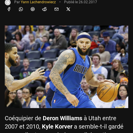
Par
Yann Lachendrowiecz
•
Publié le
26.02.2017
Coéquipier de
Deron Williams
à Utah entre
2007 et 2010,
Kyle Korver
a semble-t-il gardé