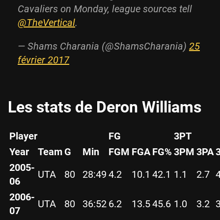
Cavaliers on Monday, league sources tell
@TheVertical
.
— Shams Charania (@ShamsCharania)
25
février 2017
Les stats de Deron Williams
Player
FG
3PT
Year
Team
G
Min
FGM
FGA
FG%
3PM
3PA
2005-
UTA
80
28:49
4.2
10.1
42.1
1.1
2.7
06
2006-
UTA
80
36:52
6.2
13.5
45.6
1.0
3.2
07