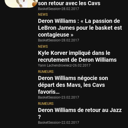
son retour avec les Cavs
BasketSession
•
28.02.2017
NEWS
Deron Williams : « La passion de
LeBron James pour le basket est
contagieuse »
BasketSession
•
28.02.2017
NEWS
Kyle Korver impliqué dans le
recrutement de Deron Williams
Yann Lachendrowiecz
•
26.02.2017
RUMEURS
Deron Williams négocie son
départ des Mavs, les Cavs
favoris…
BasketSession
•
23.02.2017
RUMEURS
Deron Williams de retour au Jazz
?
BasketSession
•
22.02.2017