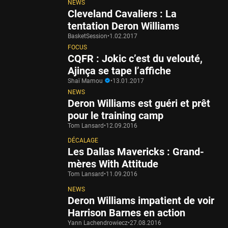
NEWS
Cleveland Cavaliers : La
tentation Deron Williams
BasketSession
•
1.02.2017
FOCUS
CQFR : Jokic c’est du velouté,
Ajinça se tape l’affiche
Shaï Mamou
•
13.01.2017
NEWS
Deron Williams est guéri et prêt
pour le training camp
Tom Lansard
•
12.09.2016
DÉCALAGE
Les Dallas Mavericks : Grand-
mères With Attitude
Tom Lansard
•
11.09.2016
NEWS
Deron Williams impatient de voir
Harrison Barnes en action
Yann Lachendrowiecz
•
27.08.2016