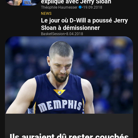
expliqué avec Jerry Sloan
Théophile Haumesser
•
19.09.2018
NEWS
Le jour où D-Will a poussé Jerry
Sloan à démissionner
BasketSession
•
8.04.2018
Ils auraient dû rester couchés