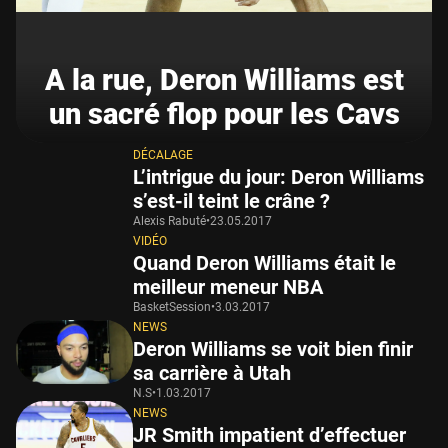
A la rue, Deron Williams est
un sacré flop pour les Cavs
DÉCALAGE
L’intrigue du jour: Deron Williams
s’est-il teint le crâne ?
Alexis Rabuté
•
23.05.2017
VIDÉO
Quand Deron Williams était le
meilleur meneur NBA
BasketSession
•
3.03.2017
NEWS
Deron Williams se voit bien finir
sa carrière à Utah
N.S
•
1.03.2017
NEWS
JR Smith impatient d’effectuer