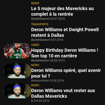
NEWS
Le 5 majeur des Mavericks au
complet à la rentrée
BasketSession
•
24.07.2016
TRANSFERTS
Deron Williams et Dwight Powell
restent à Dallas
BasketSession
•
4.07.2016
VIDÉO
Happy Birthday Deron Williams !
Son top 10 en carrière
BasketSession
•
26.06.2016
NEWS
Deron Williams opéré, quel avenir
pour lui ?
Antoine Kuhn
•
10.06.2016
NEWS
Deron Williams veut rester aux
Dallas Mavericks
N.S
•
4.05.2016