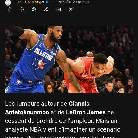
Par
Julia Beauger
•
Publié le
29.05.2026
Les rumeurs autour de
Giannis
Antetokounmpo
et de
LeBron James
ne
cessent de prendre de l’ampleur. Mais un
analyste NBA vient d’imaginer un scénario
encore plus spectaculaire : voir les deux